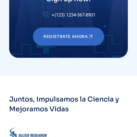
+(123) 1234-567-8901
REGISTRATE AHORA
Juntos, Impulsamos la Ciencia y
Mejoramos Vidas