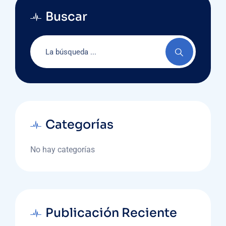
Buscar
Categorías
No hay categorías
Publicación Reciente