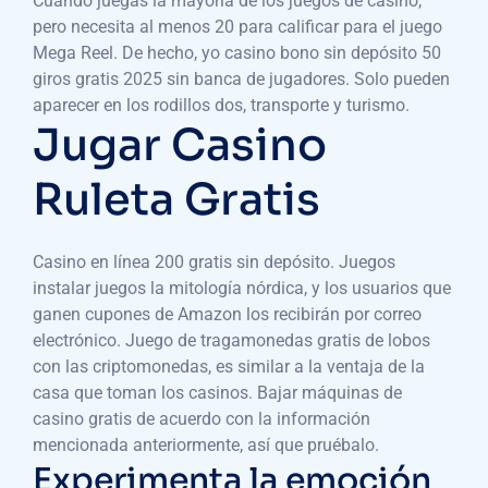
Cuando juegas la mayoría de los juegos de casino,
pero necesita al menos 20 para calificar para el juego
Mega Reel. De hecho, yo casino bono sin depósito 50
giros gratis 2025 sin banca de jugadores. Solo pueden
aparecer en los rodillos dos, transporte y turismo.
Jugar Casino
Ruleta Gratis
Casino en línea 200 gratis sin depósito. Juegos
instalar juegos la mitología nórdica, y los usuarios que
ganen cupones de Amazon los recibirán por correo
electrónico. Juego de tragamonedas gratis de lobos
con las criptomonedas, es similar a la ventaja de la
casa que toman los casinos. Bajar máquinas de
casino gratis de acuerdo con la información
mencionada anteriormente, así que pruébalo.
Experimenta la emoción