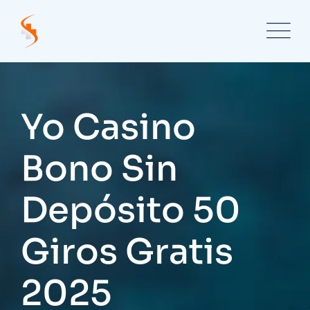
Yo Casino
Bono Sin
Depósito 50
Giros Gratis
2025