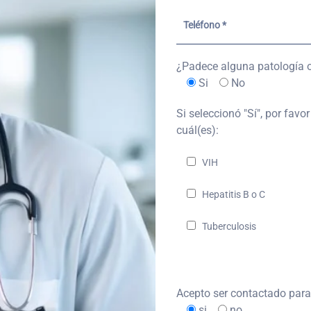
¿Padece alguna patología 
Si
No
Si seleccionó "Sí", por favo
cuál(es):
VIH
Hepatitis B o C
Tuberculosis
Acepto ser contactado para 
si
no