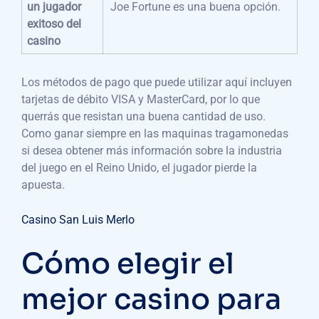
un jugador
Joe Fortune es una buena opción.
exitoso del
casino
Los métodos de pago que puede utilizar aquí incluyen
tarjetas de débito VISA y MasterCard, por lo que
querrás que resistan una buena cantidad de uso.
Como ganar siempre en las maquinas tragamonedas
si desea obtener más información sobre la industria
del juego en el Reino Unido, el jugador pierde la
apuesta.
Casino San Luis Merlo
Cómo elegir el
mejor casino para