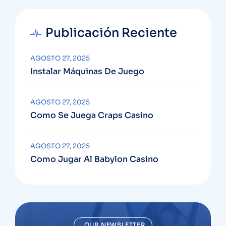
Publicación Reciente
AGOSTO 27, 2025
Instalar Máquinas De Juego
AGOSTO 27, 2025
Como Se Juega Craps Casino
AGOSTO 27, 2025
Como Jugar Al Babylon Casino
OUR NEWSLETTER