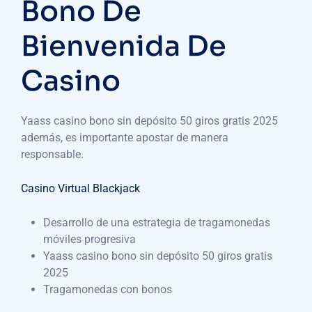
Bono De
Bienvenida De
Casino
Yaass casino bono sin depósito 50 giros gratis 2025
además, es importante apostar de manera
responsable.
Casino Virtual Blackjack
Desarrollo de una estrategia de tragamonedas
móviles progresiva
Yaass casino bono sin depósito 50 giros gratis
2025
Tragamonedas con bonos