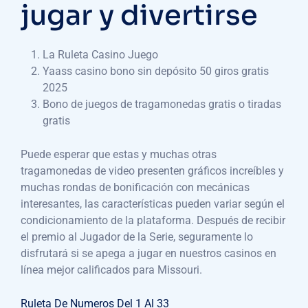
jugar y divertirse
La Ruleta Casino Juego
Yaass casino bono sin depósito 50 giros gratis
2025
Bono de juegos de tragamonedas gratis o tiradas
gratis
Puede esperar que estas y muchas otras
tragamonedas de video presenten gráficos increíbles y
muchas rondas de bonificación con mecánicas
interesantes, las características pueden variar según el
condicionamiento de la plataforma. Después de recibir
el premio al Jugador de la Serie, seguramente lo
disfrutará si se apega a jugar en nuestros casinos en
línea mejor calificados para Missouri.
Ruleta De Numeros Del 1 Al 33