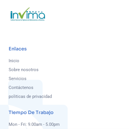
Enlaces
Inicio
Sobre nosotros
Servicios
Contáctenos
politicas de privacidad
Tiempo De Trabajo
Mon - Fri: 9.00am - 5.00pm