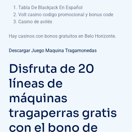
Tabla De Blackjack En Español
Volt casino codigo promocional y bonus code
Casino de avilés
Hay casinos con bonos gratuitos en Belo Horizonte.
Descargar Juego Maquina Tragamonedas
Disfruta de 20
líneas de
máquinas
tragaperras gratis
con el bono de