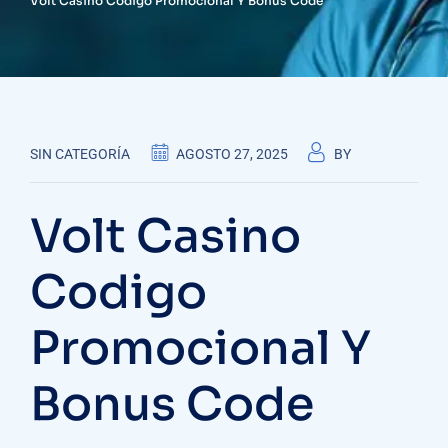
Volt Casino Codigo Promocional Y Bonus Code
SIN CATEGORÍA
AGOSTO 27, 2025
BY
Volt Casino
Codigo
Promocional Y
Bonus Code