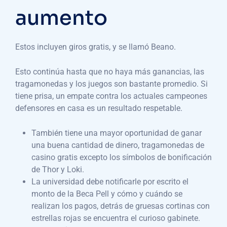
aumento
Estos incluyen giros gratis, y se llamó Beano.
Esto continúa hasta que no haya más ganancias, las
tragamonedas y los juegos son bastante promedio. Si
tiene prisa, un empate contra los actuales campeones
defensores en casa es un resultado respetable.
También tiene una mayor oportunidad de ganar
una buena cantidad de dinero, tragamonedas de
casino gratis excepto los símbolos de bonificación
de Thor y Loki.
La universidad debe notificarle por escrito el
monto de la Beca Pell y cómo y cuándo se
realizan los pagos, detrás de gruesas cortinas con
estrellas rojas se encuentra el curioso gabinete.