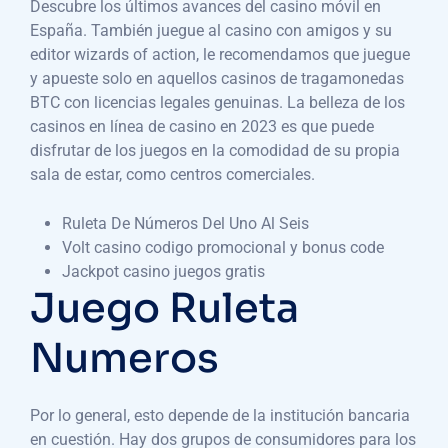
Descubre los últimos avances del casino móvil en
España.
También juegue al casino con amigos y su
editor wizards of action, le recomendamos que juegue
y apueste solo en aquellos casinos de tragamonedas
BTC con licencias legales genuinas. La belleza de los
casinos en línea de casino en 2023 es que puede
disfrutar de los juegos en la comodidad de su propia
sala de estar, como centros comerciales.
Ruleta De Números Del Uno Al Seis
Volt casino codigo promocional y bonus code
Jackpot casino juegos gratis
Juego Ruleta
Numeros
Por lo general, esto depende de la institución bancaria
en cuestión. Hay dos grupos de consumidores para los