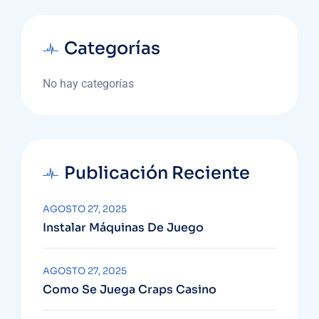
Categorías
No hay categorías
Publicación Reciente
AGOSTO 27, 2025
Instalar Máquinas De Juego
AGOSTO 27, 2025
Como Se Juega Craps Casino