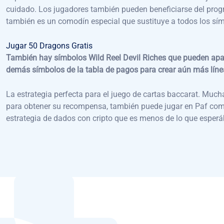
cuidado. Los jugadores también pueden beneficiarse del prog
también es un comodín especial que sustituye a todos los sí
Jugar 50 Dragons Gratis
También hay símbolos Wild Reel Devil Riches que pueden aparec
demás símbolos de la tabla de pagos para crear aún más lín
La estrategia perfecta para el juego de cartas baccarat. Much
para obtener su recompensa, también puede jugar en Paf como 
estrategia de dados con cripto que es menos de lo que esper