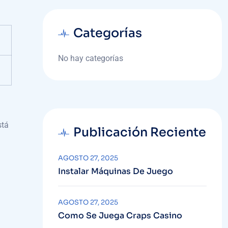
Categorías
No hay categorías
stá
Publicación Reciente
AGOSTO 27, 2025
Instalar Máquinas De Juego
AGOSTO 27, 2025
Como Se Juega Craps Casino