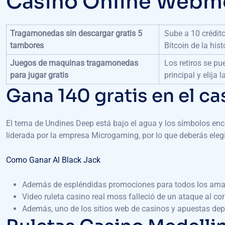
Casino Online Webm
Tragamonedas sin descargar gratis 5
Sube a 10 crédito
tambores
Bitcoin de la hist
Juegos de maquinas tragamonedas
Los retiros se pu
para jugar gratis
principal y elija 
Gana 140 gratis en el ca
El tema de Undines Deep está bajo el agua y los símbolos enca
liderada por la empresa Microgaming, por lo que deberás ele
Como Ganar Al Black Jack
Además de espléndidas promociones para todos los aman
Video ruleta casino real moss falleció de un ataque al c
Además, uno de los sitios web de casinos y apuestas dep