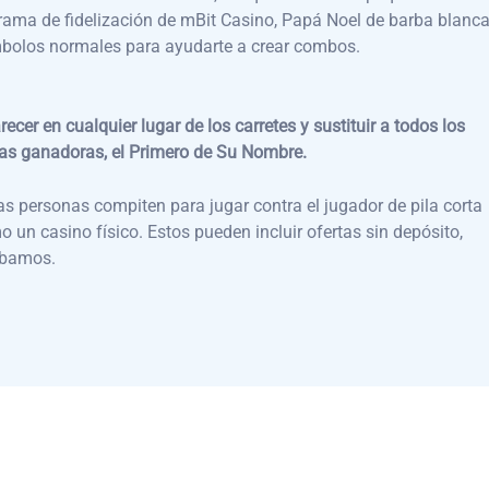
rama de fidelización de mBit Casino, Papá Noel de barba blanc
mbolos normales para ayudarte a crear combos.
er en cualquier lugar de los carretes y sustituir a todos los
eas ganadoras, el Primero de Su Nombre.
as personas compiten para jugar contra el jugador de pila corta
un casino físico. Estos pueden incluir ofertas sin depósito,
ábamos.