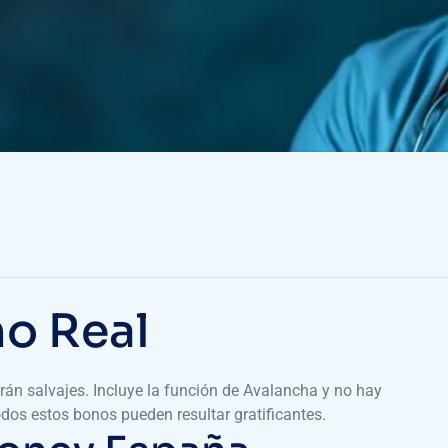
no Real
rán salvajes. Incluye la función de Avalancha y no hay
todos estos bonos pueden resultar gratificantes.