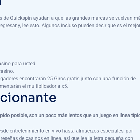
n
as de Quickspin ayudan a que las grandes marcas se vuelvan m
egresar y, lee esto. Algunos incluso pueden decir que es el mejo
asino para usted.
casino.
jugadores encontrarán 25 Giros gratis junto con una función de
mentarán el multiplicador a x5.
cionante
pido posible, son un poco más lentos que un juego en línea típi
esde entretenimiento en vivo hasta almuerzos especiales, por
 reseñas de casinos en línea, así que lea la letra pequeña con