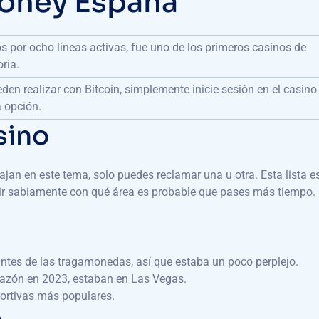
oney España
s por ocho líneas activas, fue uno de los primeros casinos de
oria.
eden realizar con Bitcoin, simplemente inicie sesión en el casino
la opción.
sino
jan en este tema, solo puedes reclamar una u otra. Esta lista e
gir sabiamente con qué área es probable que pases más tiempo.
tes de las tragamonedas, así que estaba un poco perplejo.
orazón en 2023, estaban en Las Vegas.
ortivas más populares.