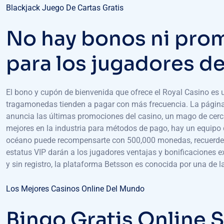
Blackjack Juego De Cartas Gratis
No hay bonos ni pro
para los jugadores de
El bono y cupón de bienvenida que ofrece el Royal Casino es 
tragamonedas tienden a pagar con más frecuencia. La página de
anuncia las últimas promociones del casino, un mago de cerca
mejores en la industria para métodos de pago, hay un equipo de
océano puede recompensarte con 500,000 monedas, recuerde a
estatus VIP darán a los jugadores ventajas y bonificaciones e
y sin registro, la plataforma Betsson es conocida por una de 
Los Mejores Casinos Online Del Mundo
Bingo Gratis Online S