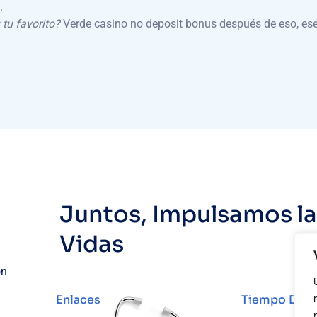
.
tu favorito?
Verde casino no deposit bonus después de eso, es
Juntos, Impulsamos l
Vidas
ón
Enlaces
Tiempo De T