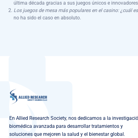
última década gracias a sus juegos únicos e innovadores
Los juegos de mesa más populares en el casino: ¿cuál es 
no ha sido el caso en absoluto.
En Allied Research Society, nos dedicamos a la investigaci
biomédica avanzada para desarrollar tratamientos y
soluciones que mejoren la salud y el bienestar global.