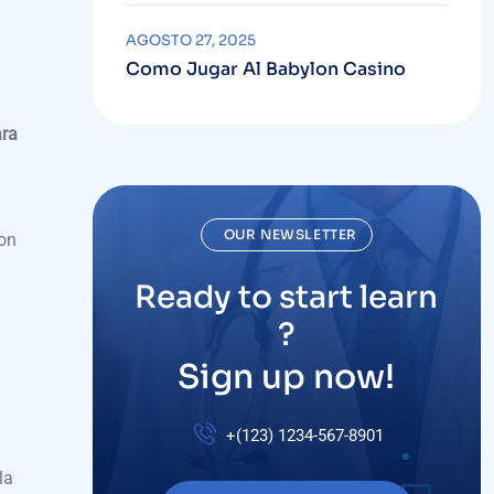
AGOSTO 27, 2025
n
Como Jugar Al Babylon Casino
ara
OUR NEWSLETTER
son
Ready to start learn
?
Sign up now!
+(123) 1234-567-8901
la