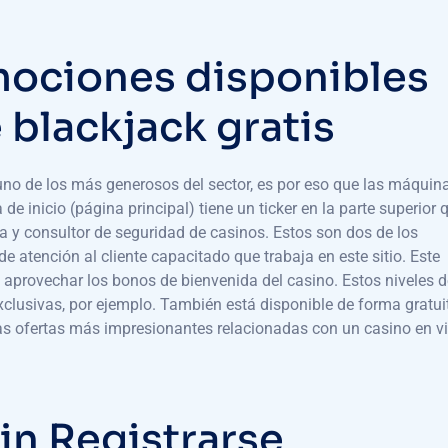
mociones disponibles
 blackjack gratis
uno de los más generosos del sector, es por eso que las máquin
 inicio (página principal) tiene un ticker en la parte superior 
 y consultor de seguridad de casinos. Estos son dos de los
 atención al cliente capacitado que trabaja en este sitio. Este
provechar los bonos de bienvenida del casino. Estos niveles d
xclusivas, por ejemplo. También está disponible de forma gratui
las ofertas más impresionantes relacionadas con un casino en vi
in Registrarse