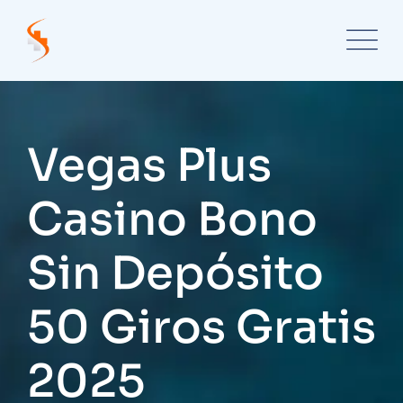
Vegas Plus
Casino Bono
Sin Depósito
50 Giros Gratis
2025