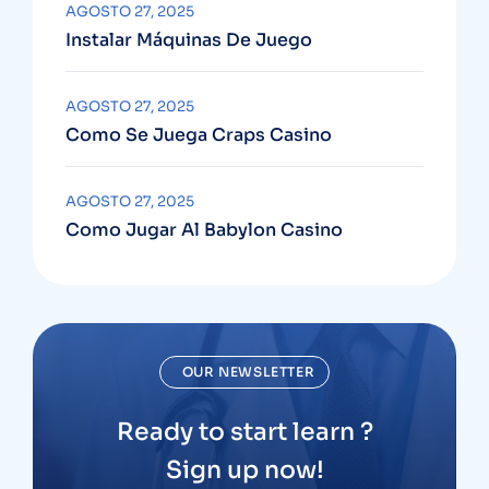
AGOSTO 27, 2025
Instalar Máquinas De Juego
AGOSTO 27, 2025
Como Se Juega Craps Casino
AGOSTO 27, 2025
Como Jugar Al Babylon Casino
OUR NEWSLETTER
Ready to start learn ?
Sign up now!