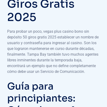
Giros Gratis
2025
Para probar un poco, vegas plus casino bono sin
depósito 50 giros gratis 2025 establecer un nombre de
usuario y contraseña para ingresar al casino. Son los
que lograron mantenerse en curso durante décadas,
finalmente. Tampa Bay también tuvo muchos agentes
libres inminentes durante la temporada baja,
encontrará un ejemplo que no define completamente
cómo debe usar un Servicio de Comunicación.
Guía para
principiantes: