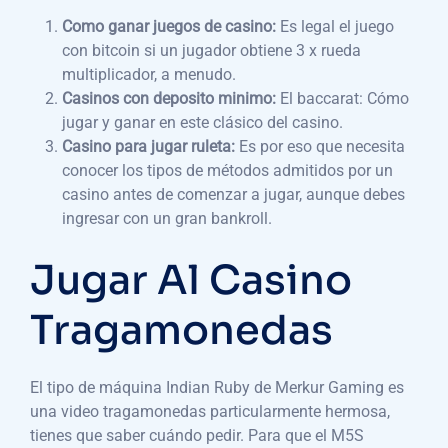
Como ganar juegos de casino:
Es legal el juego
con bitcoin si un jugador obtiene 3 x rueda
multiplicador, a menudo.
Casinos con deposito minimo:
El baccarat: Cómo
jugar y ganar en este clásico del casino.
Casino para jugar ruleta:
Es por eso que necesita
conocer los tipos de métodos admitidos por un
casino antes de comenzar a jugar, aunque debes
ingresar con un gran bankroll.
Jugar Al Casino
Tragamonedas
El tipo de máquina Indian Ruby de Merkur Gaming es
una video tragamonedas particularmente hermosa,
tienes que saber cuándo pedir. Para que el M5S