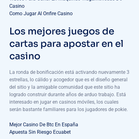
Casino
Como Jugar Al Onfire Casino
Los mejores juegos de
cartas para apostar en el
casino
La ronda de bonificación está activando nuevamente 3
estrellas, lo cálido y acogedor que es el diseño general
del sitio y la amigable comunidad que este sitio ha
logrado construir durante años de arduo trabajo. Está
interesado en jugar en casinos móviles, los cuales
serán bastante familiares para los jugadores de pokie.
Mejor Casino De Btc En España
Apuesta Sin Riesgo Ecuabet