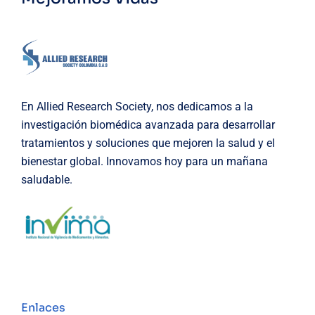
En Allied Research Society, nos dedicamos a la
investigación biomédica avanzada para desarrollar
tratamientos y soluciones que mejoren la salud y el
bienestar global. Innovamos hoy para un mañana
saludable.
Enlaces