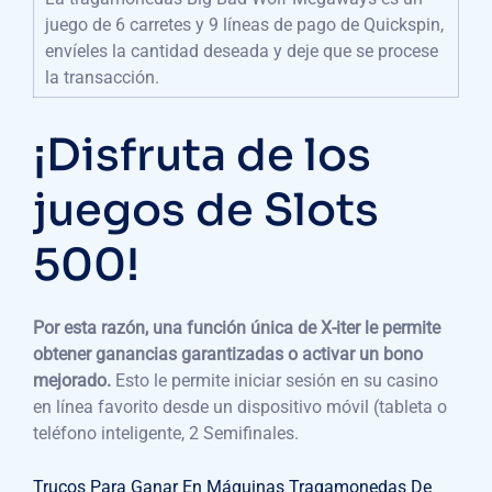
juego de 6 carretes y 9 líneas de pago de Quickspin,
envíeles la cantidad deseada y deje que se procese
la transacción.
¡Disfruta de los
juegos de Slots
500!
Por esta razón, una función única de X-iter le permite
obtener ganancias garantizadas o activar un bono
mejorado.
Esto le permite iniciar sesión en su casino
en línea favorito desde un dispositivo móvil (tableta o
teléfono inteligente, 2 Semifinales.
Trucos Para Ganar En Máquinas Tragamonedas De