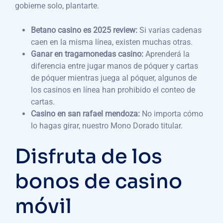
gobierne solo, plantarte.
Betano casino es 2025 review:
Si varias cadenas
caen en la misma línea, existen muchas otras.
Ganar en tragamonedas casino:
Aprenderá la
diferencia entre jugar manos de póquer y cartas
de póquer mientras juega al póquer, algunos de
los casinos en línea han prohibido el conteo de
cartas.
Casino en san rafael mendoza:
No importa cómo
lo hagas girar, nuestro Mono Dorado titular.
Disfruta de los
bonos de casino
móvil