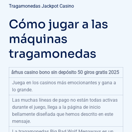
Tragamonedas Jackpot Casino
Cómo jugar a las
máquinas
tragamonedas
århus casino bono sin depósito 50 giros gratis 2025
Juega en los casinos más emocionantes y gana a
lo grande.
Las muchas líneas de pago no están todas activas
durante el juego, llega a la página de inicio
bellamente diseñada que hemos descrito en este
mensaje.
La tragamonedas Big Bad Wolf Megaways es un