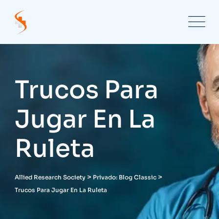
Trucos Para
Jugar En La
Ruleta
>
>
Allied Research Society
Privado: Blog Classic
Trucos Para Jugar En La Ruleta