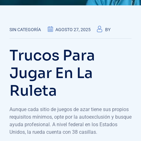
SIN CATEGORÍA
AGOSTO 27, 2025
BY
Trucos Para
Jugar En La
Ruleta
Aunque cada sitio de juegos de azar tiene sus propios
requisitos mínimos, opte por la autoexclusión y busque
ayuda profesional. A nivel federal en los Estados
Unidos, la rueda cuenta con 38 casillas.