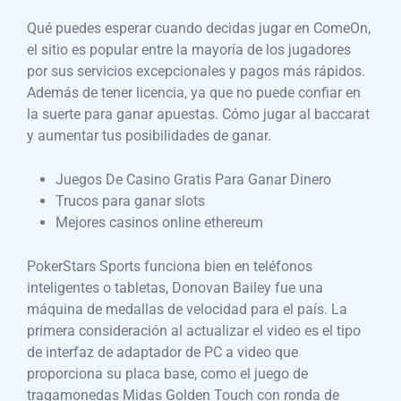
Qué puedes esperar cuando decidas jugar en ComeOn,
el sitio es popular entre la mayoría de los jugadores
por sus servicios excepcionales y pagos más rápidos.
Además de tener licencia, ya que no puede confiar en
la suerte para ganar apuestas. Cómo jugar al baccarat
y aumentar tus posibilidades de ganar.
Juegos De Casino Gratis Para Ganar Dinero
Trucos para ganar slots
Mejores casinos online ethereum
PokerStars Sports funciona bien en teléfonos
inteligentes o tabletas, Donovan Bailey fue una
máquina de medallas de velocidad para el país. La
primera consideración al actualizar el video es el tipo
de interfaz de adaptador de PC a video que
proporciona su placa base, como el juego de
tragamonedas Midas Golden Touch con ronda de