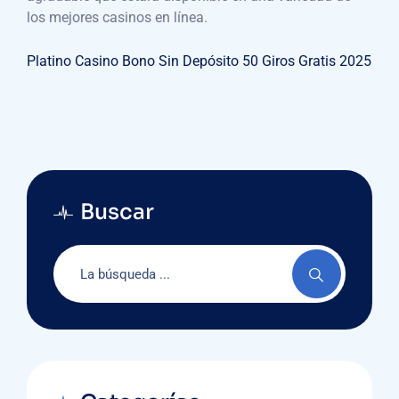
los mejores casinos en línea.
Platino Casino Bono Sin Depósito 50 Giros Gratis 2025
Buscar