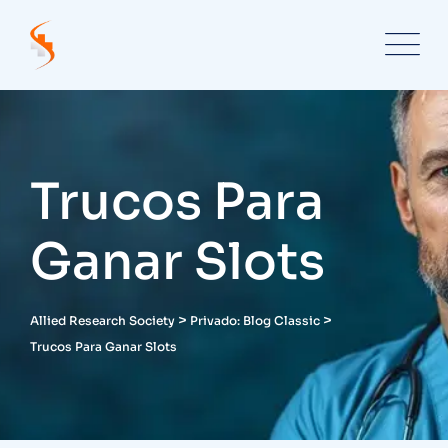
Trucos Para
Ganar Slots
>
>
Allied Research Society
Privado: Blog Classic
Trucos Para Ganar Slots