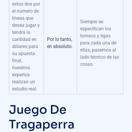
estos dos por
el número de
líneas que
Siempre se
desea jugar y
especifican los
tendrá la
torneos y ligas
cantidad en
Por lo tanto,
para cada una de
dólares para
en absoluto.
ellas, pasemos al
su apuesta
lado técnico de las
final,
cosas.
nuestros
expertos
realizan un
estudio real.
Juego De
Tragaperra