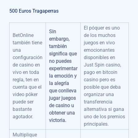
500 Euros Tragaperras
El póquer es uno
Sin
BetOnline
de los muchos
embargo,
también tiene
juegos en vivo
también
una
emocionantes
significa que
configuración
disponibles en
no puedes
de casino en
Just Spin casino,
experimentar
vivo en toda
pago en bitcoin
la emoción y
regla, ten en
casino pero es
la alegría
cuenta que el
posible que deba
que conlleva
video póker
organizar una
jugar juegos
puede ser
transferencia
de casino u
bastante
alternativa si gana
obtener una
agotador.
uno de los premios
victoria.
principales.
Multiplique