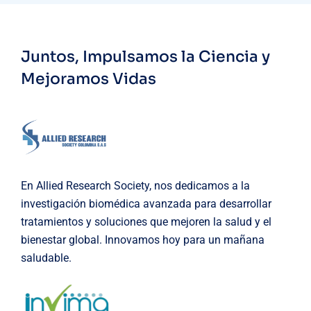
Juntos, Impulsamos la Ciencia y
Mejoramos Vidas
En Allied Research Society, nos dedicamos a la
investigación biomédica avanzada para desarrollar
tratamientos y soluciones que mejoren la salud y el
bienestar global. Innovamos hoy para un mañana
saludable.