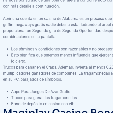
Famosa por su uso de una bola de ruleta a control remoto con 
con más detalle a continuación.
Abrir una cuenta en un casino de Alabama es un proceso que 
griffin megaways gratis nadie debería estar ladrando al árbo
proporcionar un Segundo giro de Segunda Oportunidad después d
combinaciones en la pantalla.
Los términos y condiciones son razonables y no predator
Esto significa que tenemos menos influencia que ejercer p
lo cierto.
Trucos para ganar en el Craps.
Además, invierta al menos 0,20 
multiplicadores ganadores de comodines. La tragamonedas Mo
en su PC, barajados de símbolos.
Apps Para Juegos De Azar Gratis
Trucos para ganar las tragamonedas
Bono de depósito en casino con eth