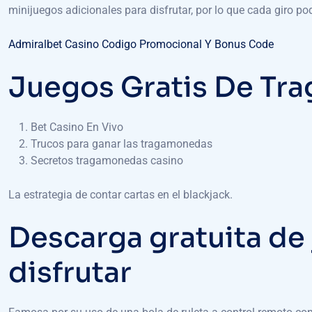
minijuegos adicionales para disfrutar, por lo que cada giro pod
Admiralbet Casino Codigo Promocional Y Bonus Code
Juegos Gratis De Tr
Bet Casino En Vivo
Trucos para ganar las tragamonedas
Secretos tragamonedas casino
La estrategia de contar cartas en el blackjack.
Descarga gratuita de
disfrutar