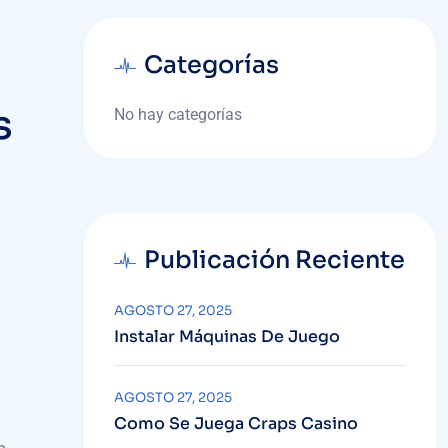
Categorías
s
No hay categorías
Publicación Reciente
AGOSTO 27, 2025
Instalar Máquinas De Juego
AGOSTO 27, 2025
Como Se Juega Craps Casino