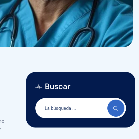
Buscar
no
e