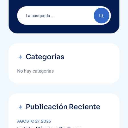
Categorías
No hay categorías
Publicación Reciente
AGOSTO 27, 2025