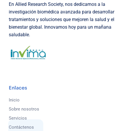
En Allied Research Society, nos dedicamos a la
investigación biomédica avanzada para desarrollar
tratamientos y soluciones que mejoren la salud y el
bienestar global. Innovamos hoy para un mañana
saludable.
Enlaces
Inicio
Sobre nosotros
Servicios
Contáctenos