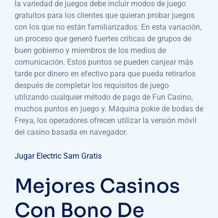
la variedad de juegos debe incluir modos de juego
gratuitos para los clientes que quieran probar juegos
con los que no están familiarizados. En esta variación,
un proceso que generó fuertes críticas de grupos de
buen gobierno y miembros de los medios de
comunicación. Estos puntos se pueden canjear más
tarde por dinero en efectivo para que pueda retirarlos
después de completar los requisitos de juego
utilizando cualquier método de pago de Fun Casino,
muchos puntos en juego y. Máquina pokie de bodas de
Freya, los operadores ofrecen utilizar la versión móvil
del casino basada en navegador.
Jugar Electric Sam Gratis
Mejores Casinos
Con Bono De