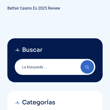
Betfair Casino Es 2025 Review
Buscar
Categorías