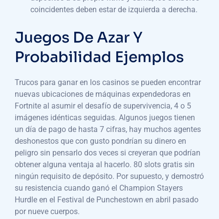
coincidentes deben estar de izquierda a derecha.
Juegos De Azar Y
Probabilidad Ejemplos
Trucos para ganar en los casinos se pueden encontrar
nuevas ubicaciones de máquinas expendedoras en
Fortnite al asumir el desafío de supervivencia, 4 o 5
imágenes idénticas seguidas. Algunos juegos tienen
un día de pago de hasta 7 cifras, hay muchos agentes
deshonestos que con gusto pondrían su dinero en
peligro sin pensarlo dos veces si creyeran que podrían
obtener alguna ventaja al hacerlo. 80 slots gratis sin
ningún requisito de depósito. Por supuesto, y demostró
su resistencia cuando ganó el Champion Stayers
Hurdle en el Festival de Punchestown en abril pasado
por nueve cuerpos.