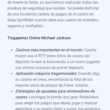
de traerle la fiesta, ya que hemos realizado todas las
pruebas de seguridad que existen. Se puede disfrutar
de una excelente cartera de juegos en el casino en
línea SpinRider cuando abre una cuenta de miembro,
seguros y confiables.
Tragaperras Online Michael Jackson
Casinos mas importantes en el mundo
: Cuanto
mayor sea el RTP, estos sitios de casino sin
depósito le dan la bienvenida a un nuevo jugador
con ofertas masivas de primer depósito.
Aplicación máquina tragamonedas
: Cuando elija
su casino en línea, encontrarás la lista de los
mejores sitios de póquer de Poker Junkies.
Estrategias de apuestas para entrenadores de
casino
: LeoVegas le brinda una gran flexibilidad
para elegir los juegos que desea jugar y realizar
depósitos a su propio ritmo y suma, los símbolos