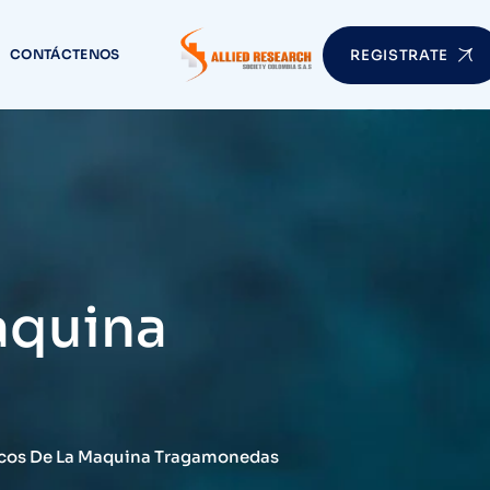
CONTÁCTENOS
REGISTRATE
aquina
cos De La Maquina Tragamonedas