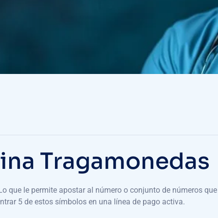
uina Tragamonedas
. Lo que le permite apostar al número o conjunto de números que
ntrar 5 de estos símbolos en una línea de pago activa.