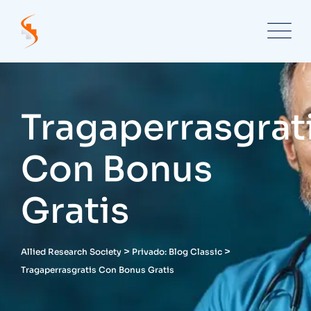
Tragaperrasgrat
Con Bonus
Gratis
>
>
Allied Research Society
Privado: Blog Classic
Tragaperrasgratis Con Bonus Gratis