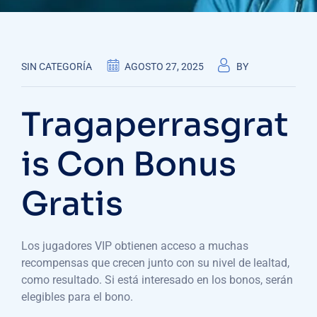
SIN CATEGORÍA
AGOSTO 27, 2025
BY
Tragaperrasgrat
is Con Bonus
Gratis
Los jugadores VIP obtienen acceso a muchas
recompensas que crecen junto con su nivel de lealtad,
como resultado. Si está interesado en los bonos, serán
elegibles para el bono.