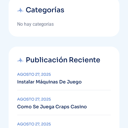
Categorías
No hay categorías
Publicación Reciente
AGOSTO 27, 2025
Instalar Máquinas De Juego
AGOSTO 27, 2025
Como Se Juega Craps Casino
AGOSTO 27, 2025