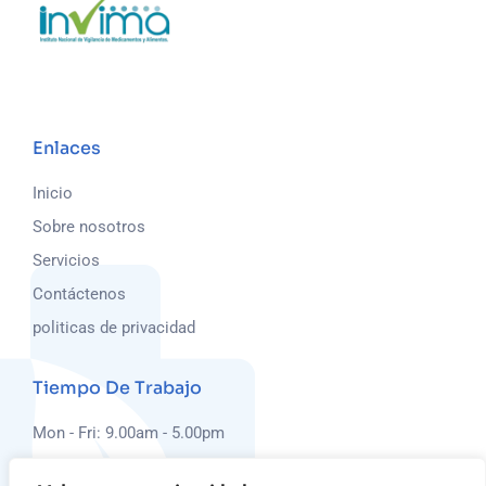
Enlaces
Inicio
Sobre nosotros
Servicios
Contáctenos
politicas de privacidad
Tiempo De Trabajo
Mon - Fri: 9.00am - 5.00pm
Saturday: 10.00am - 6.00pm