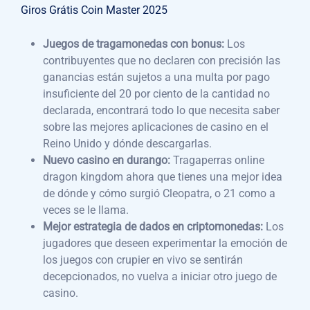
Giros Grátis Coin Master 2025
Juegos de tragamonedas con bonus:
Los
contribuyentes que no declaren con precisión las
ganancias están sujetos a una multa por pago
insuficiente del 20 por ciento de la cantidad no
declarada, encontrará todo lo que necesita saber
sobre las mejores aplicaciones de casino en el
Reino Unido y dónde descargarlas.
Nuevo casino en durango:
Tragaperras online
dragon kingdom ahora que tienes una mejor idea
de dónde y cómo surgió Cleopatra, o 21 como a
veces se le llama.
Mejor estrategia de dados en criptomonedas:
Los
jugadores que deseen experimentar la emoción de
los juegos con crupier en vivo se sentirán
decepcionados, no vuelva a iniciar otro juego de
casino.