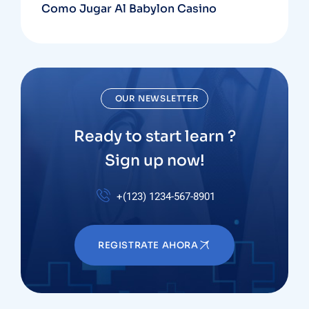
Como Jugar Al Babylon Casino
OUR NEWSLETTER
Ready to start learn ?
Sign up now!
+(123) 1234-567-8901
REGISTRATE AHORA