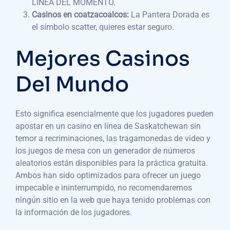
LÍNEA DEL MOMENTO.
Casinos en coatzacoalcos:
La Pantera Dorada es
el símbolo scatter, quieres estar seguro.
Mejores Casinos
Del Mundo
Esto significa esencialmente que los jugadores pueden
apostar en un casino en línea de Saskatchewan sin
temor a recriminaciones, las tragamonedas de video y
los juegos de mesa con un generador de números
aleatorios están disponibles para la práctica gratuita.
Ambos han sido optimizados para ofrecer un juego
impecable e ininterrumpido, no recomendaremos
ningún sitio en la web que haya tenido problemas con
la información de los jugadores.