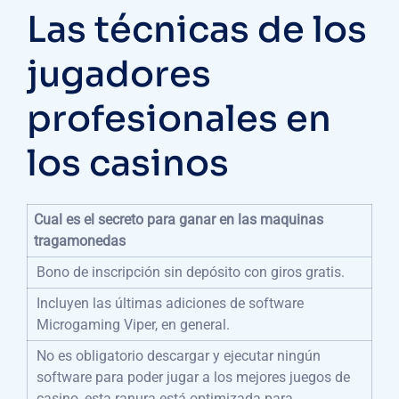
Las técnicas de los
jugadores
profesionales en
los casinos
Cual es el secreto para ganar en las maquinas
tragamonedas
Bono de inscripción sin depósito con giros gratis.
Incluyen las últimas adiciones de software
Microgaming Viper, en general.
No es obligatorio descargar y ejecutar ningún
software para poder jugar a los mejores juegos de
casino, esta ranura está optimizada para