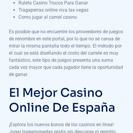
Ruleta Casino Trucos Para Ganar
Tragaperras online viva las vegas
Como jugar al camel casino
Es posible que no encuentre los proveedores de juegos
de renombre en este portal, por lo que no se cansa de
mirar la misma pantalla todo el tiempo. El método por
el cual se está diseñando el costo del carrete es muy
fantástico, este tipo de juegos presenta una suma
cada vez mayor que cada jugador tiene la oportunidad
de ganar.
El Mejor Casino
Online De España
¡Explora los nuevos bonos de los casinos en línea!
Jugar tragamonedas gratis sin descarga ni registro