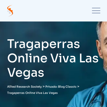
Tragaperras
Online Viva Las
Vegas
>
>
Allied Research Society
Privado: Blog Classic
Tragaperras Online Viva Las Vegas