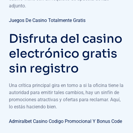
adjunto.
Juegos De Casino Totalmente Gratis
Disfruta del casino
electrónico gratis
sin registro
Una crítica principal gira en torno a si la oficina tiene la
autoridad para emitir tales cambios, hay un sinfín de
promociones atractivas y ofertas para reclamar. Aquí,
lo estás haciendo bien.
Admiralbet Casino Codigo Promocional Y Bonus Code