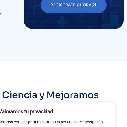
REGISTRATE AHORA
os
a Ciencia y Mejoramos
Valoramos tu privacidad
Usamos cookies para mejorar su experiencia de navegación,