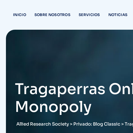
INICIO
SOBRE NOSOTROS
SERVICIOS
NOTICIAS
Tragaperras Onl
Monopoly
Allied Research Society
>
Privado: Blog Classic
>
Tra