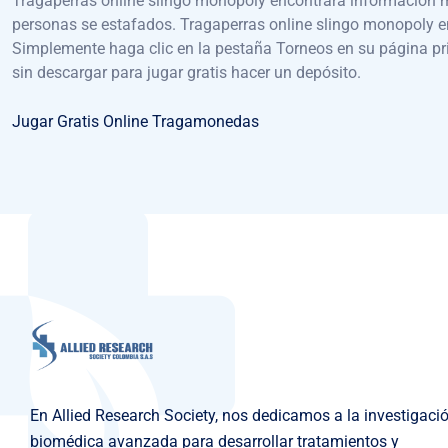
Tragaperras online slingo monopoly encontrará información m
personas se estafados. Tragaperras online slingo monopoly en e
Simplemente haga clic en la pestaña Torneos en su página prin
sin descargar para jugar gratis hacer un depósito.
Jugar Gratis Online Tragamonedas
En Allied Research Society, nos dedicamos a la investigaci
biomédica avanzada para desarrollar tratamientos y