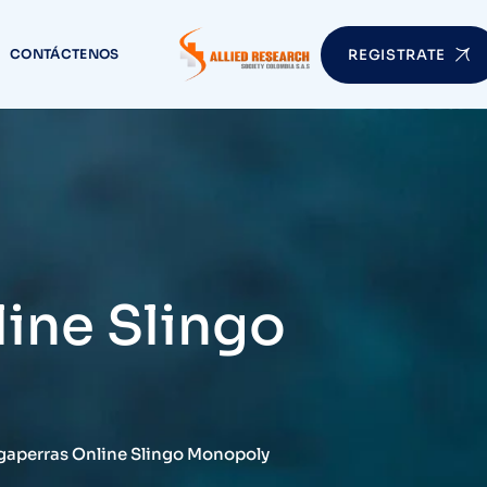
CONTÁCTENOS
REGISTRATE
ine Slingo
gaperras Online Slingo Monopoly