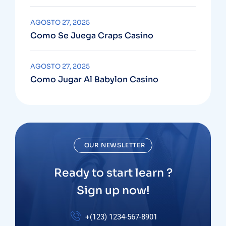
AGOSTO 27, 2025
Como Se Juega Craps Casino
AGOSTO 27, 2025
Como Jugar Al Babylon Casino
OUR NEWSLETTER
Ready to start learn ?
Sign up now!
+(123) 1234-567-8901