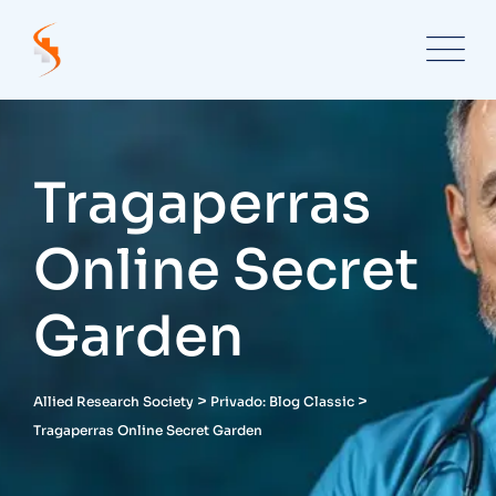
Tragaperras
Online Secret
Garden
>
>
Allied Research Society
Privado: Blog Classic
Tragaperras Online Secret Garden