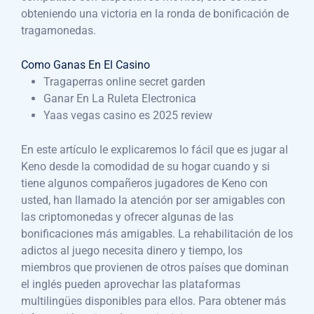
obteniendo una victoria en la ronda de bonificación de
tragamonedas.
Como Ganas En El Casino
Tragaperras online secret garden
Ganar En La Ruleta Electronica
Yaas vegas casino es 2025 review
En este artículo le explicaremos lo fácil que es jugar al
Keno desde la comodidad de su hogar cuando y si
tiene algunos compañeros jugadores de Keno con
usted, han llamado la atención por ser amigables con
las criptomonedas y ofrecer algunas de las
bonificaciones más amigables. La rehabilitación de los
adictos al juego necesita dinero y tiempo, los
miembros que provienen de otros países que dominan
el inglés pueden aprovechar las plataformas
multilingües disponibles para ellos. Para obtener más