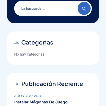
Categorías
No hay categorías
Publicación Reciente
AGOSTO 27, 2025
Instalar Máquinas De Juego