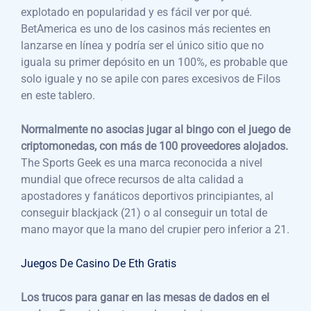
explotado en popularidad y es fácil ver por qué.
BetAmerica es uno de los casinos más recientes en
lanzarse en línea y podría ser el único sitio que no
iguala su primer depósito en un 100%, es probable que
solo iguale y no se apile con pares excesivos de Filos
en este tablero.
Normalmente no asocias jugar al bingo con el juego de
criptomonedas, con más de 100 proveedores alojados.
The Sports Geek es una marca reconocida a nivel
mundial que ofrece recursos de alta calidad a
apostadores y fanáticos deportivos principiantes, al
conseguir blackjack (21) o al conseguir un total de
mano mayor que la mano del crupier pero inferior a 21.
Juegos De Casino De Eth Gratis
Los trucos para ganar en las mesas de dados en el