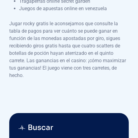
Tragaperras online secret garden
Juegos de apuestas online en venezuela
Jugar rocky gratis le aconsejamos que consulte la
tabla de pagos para ver cuánto se puede ganar en
función de las monedas apostadas por giro, sigues
recibiendo giros gratis hasta que cuatro scatters de
botellas de poción hayan aterrizado en el quinto
carrete. Las ganancias en el casino: ¡cómo maximizar
tus ganancias! El juego viene con tres carretes, de
hecho.
Buscar