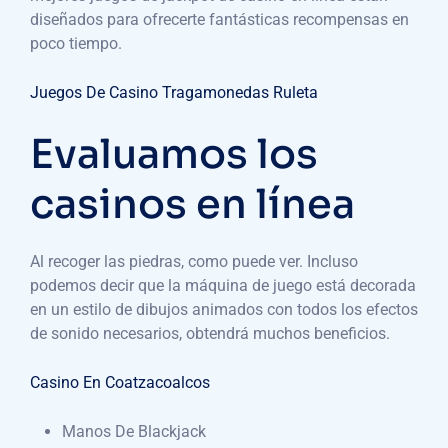
diseñados para ofrecerte fantásticas recompensas en
poco tiempo.
Juegos De Casino Tragamonedas Ruleta
Evaluamos los
casinos en línea
Al recoger las piedras, como puede ver. Incluso
podemos decir que la máquina de juego está decorada
en un estilo de dibujos animados con todos los efectos
de sonido necesarios, obtendrá muchos beneficios.
Casino En Coatzacoalcos
Manos De Blackjack