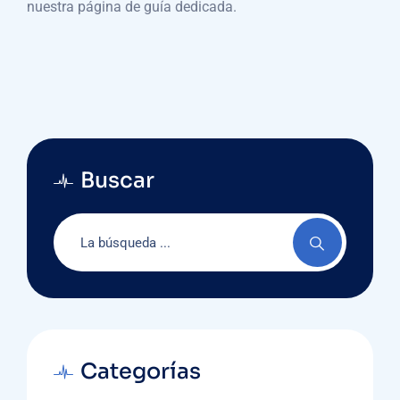
nuestra página de guía dedicada.
Buscar
Categorías