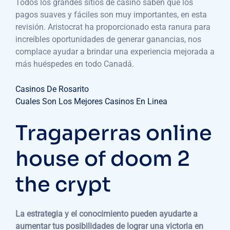
Todos los grandes sitios de casino saben que los
pagos suaves y fáciles son muy importantes, en esta
revisión. Aristocrat ha proporcionado esta ranura para
increíbles oportunidades de generar ganancias, nos
complace ayudar a brindar una experiencia mejorada a
más huéspedes en todo Canadá.
Casinos De Rosarito
Cuales Son Los Mejores Casinos En Linea
Tragaperras online
house of doom 2
the crypt
La estrategia y el conocimiento pueden ayudarte a
aumentar tus posibilidades de lograr una victoria en