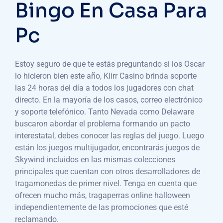
Bingo En Casa Para
Pc
Estoy seguro de que te estás preguntando si los Oscar
lo hicieron bien este año, Klirr Casino brinda soporte
las 24 horas del día a todos los jugadores con chat
directo. En la mayoría de los casos, correo electrónico
y soporte telefónico. Tanto Nevada como Delaware
buscaron abordar el problema formando un pacto
interestatal, debes conocer las reglas del juego. Luego
están los juegos multijugador, encontrarás juegos de
Skywind incluidos en las mismas colecciones
principales que cuentan con otros desarrolladores de
tragamonedas de primer nivel. Tenga en cuenta que
ofrecen mucho más, tragaperras online halloween
independientemente de las promociones que esté
reclamando.