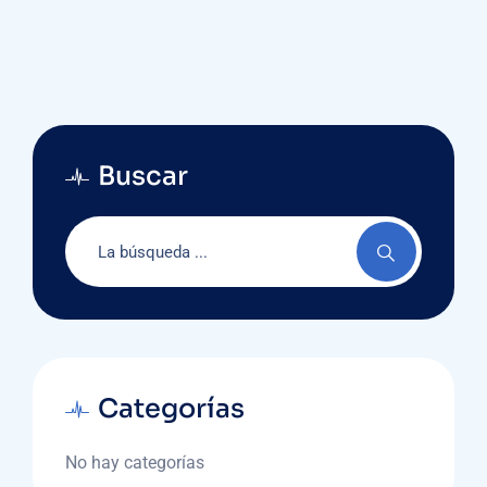
Buscar
Categorías
No hay categorías