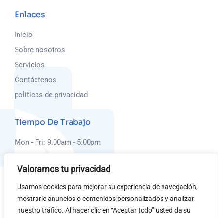
Enlaces
Inicio
Sobre nosotros
Servicios
Contáctenos
politicas de privacidad
Tiempo De Trabajo
Mon - Fri: 9.00am - 5.00pm
Saturday: 10.00am - 6.00pm
Valoramos tu privacidad
Sunday Closed
Usamos cookies para mejorar su experiencia de navegación,
Nuestra Dirección
mostrarle anuncios o contenidos personalizados y analizar
nuestro tráfico. Al hacer clic en “Aceptar todo” usted da su