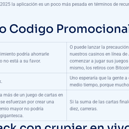
 2025 la aplicación es un poco más pesada en términos de recurs
no Codigo Promociona
O puede lanzar la precaución 
imiento podría ahorrarle
nuestros casinos en línea d
 no está a su favor.
comenzar a jugar sus juegos 
mismo, los retiros con Bitco
Uno esperaría que la gente a 
k.
medio tiempo, porque muchos
a más de un juego de cartas en
 se esfuerzan por crear una
Si la suma de las cartas fin
premio mayor no podría
diez, carreras.
 gigantesca.
ack con crupier en vivo