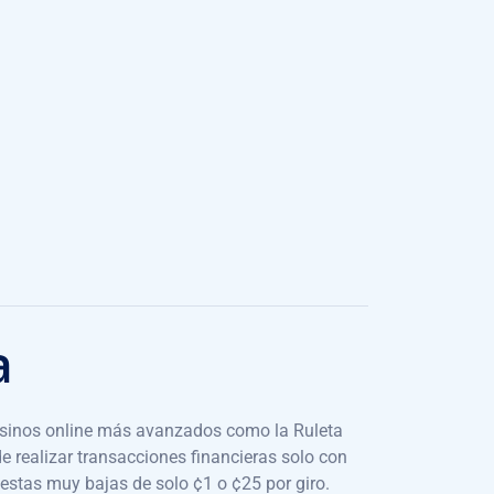
a
 casinos online más avanzados como la Ruleta
de realizar transacciones financieras solo con
estas muy bajas de solo ¢1 o ¢25 por giro.