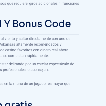
os que requiere, giros adicionales ni funciones
l Y Bonus Code
al viento y saltar directamente con uno de
e Arkansas altamente recomendados y
de casino favoritos con dinero real ahora
ins se completan rápidamente.
estar delirando por un estelar espectáculo de
 profesionales lo aconsejan.
ales en la mano de un jugador es mayor que
 gratis