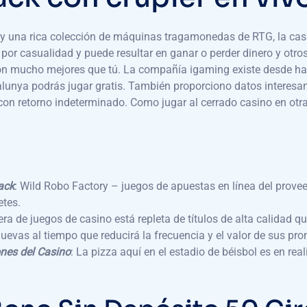
s y una rica colección de máquinas tragamonedas de RTG, la ca
or casualidad y puede resultar en ganar o perder dinero y otros 
son mucho mejores que tú. La compañía igaming existe desde ha
alunya podrás jugar gratis. También proporciono datos interesan
on retorno indeterminado. Como jugar al cerrado casino en ot
ack
: Wild Robo Factory – juegos de apuestas en línea del proveed
etes.
tera de juegos de casino está repleta de títulos de alta calidad
uevas al tiempo que reducirá la frecuencia y el valor de sus pr
nes del Casino
: La pizza aquí en el estadio de béisbol es en re