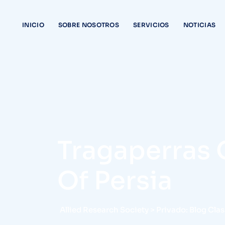
INICIO
SOBRE NOSOTROS
SERVICIOS
NOTICIAS
Tragaperras 
Of Persia
Allied Research Society
>
Privado: Blog Clas