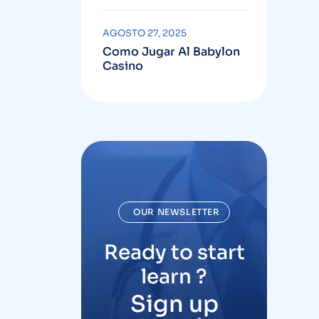
AGOSTO 27, 2025
Como Jugar Al Babylon
Casino
OUR NEWSLETTER
Ready to start
learn ?
Sign up