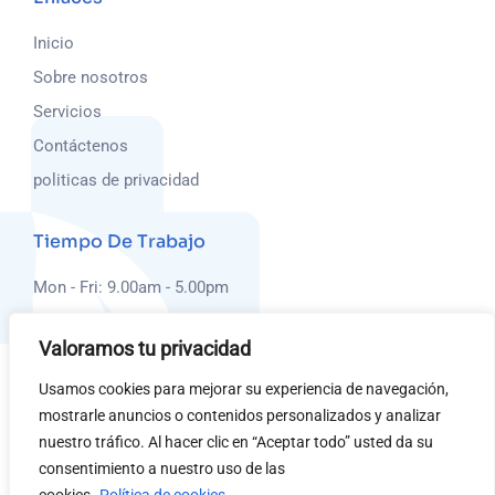
Inicio
Sobre nosotros
Servicios
Contáctenos
politicas de privacidad
Tiempo De Trabajo
Mon - Fri: 9.00am - 5.00pm
Saturday: 10.00am - 6.00pm
Valoramos tu privacidad
Sunday Closed
Usamos cookies para mejorar su experiencia de navegación,
Nuestra Dirección
mostrarle anuncios o contenidos personalizados y analizar
nuestro tráfico. Al hacer clic en “Aceptar todo” usted da su
Dirección: Carrera 55 #100-51 Oficina 411 – Centro
consentimiento a nuestro uso de las