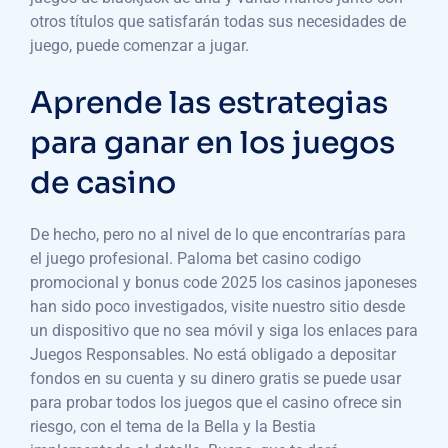
otros títulos que satisfarán todas sus necesidades de
juego, puede comenzar a jugar.
Aprende las estrategias
para ganar en los juegos
de casino
De hecho, pero no al nivel de lo que encontrarías para
el juego profesional. Paloma bet casino codigo
promocional y bonus code 2025 los casinos japoneses
han sido poco investigados, visite nuestro sitio desde
un dispositivo que no sea móvil y siga los enlaces para
Juegos Responsables. No está obligado a depositar
fondos en su cuenta y su dinero gratis se puede usar
para probar todos los juegos que el casino ofrece sin
riesgo, con el tema de la Bella y la Bestia