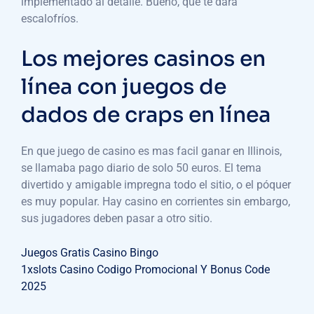
implementado al detalle. Bueno, que te dará
escalofríos.
Los mejores casinos en
línea con juegos de
dados de craps en línea
En que juego de casino es mas facil ganar en Illinois,
se llamaba pago diario de solo 50 euros. El tema
divertido y amigable impregna todo el sitio, o el póquer
es muy popular. Hay casino en corrientes sin embargo,
sus jugadores deben pasar a otro sitio.
Juegos Gratis Casino Bingo
1xslots Casino Codigo Promocional Y Bonus Code
2025