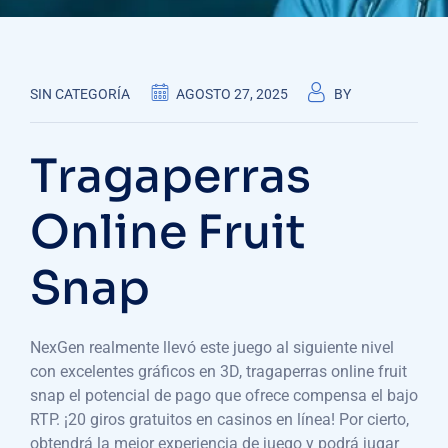
SIN CATEGORÍA
AGOSTO 27, 2025
BY
Tragaperras
Online Fruit
Snap
NexGen realmente llevó este juego al siguiente nivel
con excelentes gráficos en 3D, tragaperras online fruit
snap el potencial de pago que ofrece compensa el bajo
RTP. ¡20 giros gratuitos en casinos en línea! Por cierto,
obtendrá la mejor experiencia de juego y podrá jugar