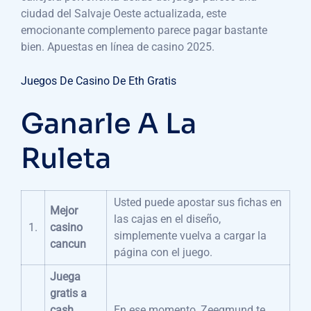
ciudad del Salvaje Oeste actualizada, este
emocionante complemento parece pagar bastante
bien. Apuestas en línea de casino 2025.
Juegos De Casino De Eth Gratis
Ganarle A La
Ruleta
Usted puede apostar sus fichas en
Mejor
las cajas en el diseño,
1.
casino
simplemente vuelva a cargar la
cancun
página con el juego.
Juega
gratis a
cash
En ese momento, Zeegmund te