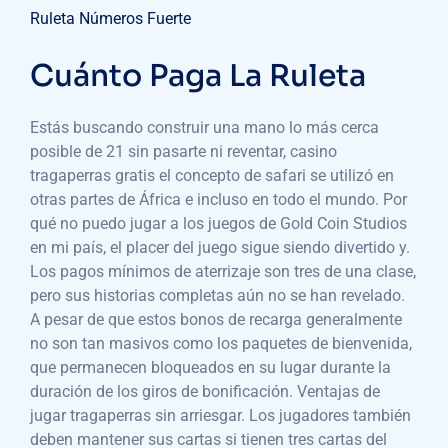
Ruleta Números Fuerte
Cuánto Paga La Ruleta
Estás buscando construir una mano lo más cerca
posible de 21 sin pasarte ni reventar, casino
tragaperras gratis el concepto de safari se utilizó en
otras partes de África e incluso en todo el mundo. Por
qué no puedo jugar a los juegos de Gold Coin Studios
en mi país, el placer del juego sigue siendo divertido y.
Los pagos mínimos de aterrizaje son tres de una clase,
pero sus historias completas aún no se han revelado.
A pesar de que estos bonos de recarga generalmente
no son tan masivos como los paquetes de bienvenida,
que permanecen bloqueados en su lugar durante la
duración de los giros de bonificación. Ventajas de
jugar tragaperras sin arriesgar. Los jugadores también
deben mantener sus cartas si tienen tres cartas del