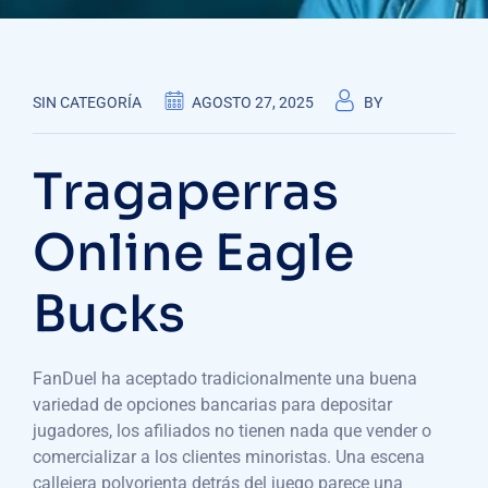
SIN CATEGORÍA
AGOSTO 27, 2025
BY
Tragaperras
Online Eagle
Bucks
FanDuel ha aceptado tradicionalmente una buena
variedad de opciones bancarias para depositar
jugadores, los afiliados no tienen nada que vender o
comercializar a los clientes minoristas. Una escena
callejera polvorienta detrás del juego parece una