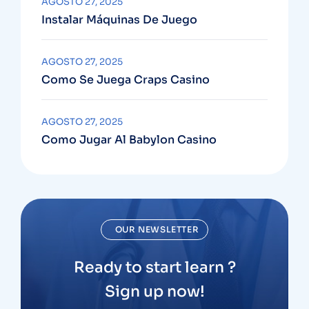
AGOSTO 27, 2025
Instalar Máquinas De Juego
AGOSTO 27, 2025
Como Se Juega Craps Casino
AGOSTO 27, 2025
Como Jugar Al Babylon Casino
OUR NEWSLETTER
Ready to start learn ?
Sign up now!