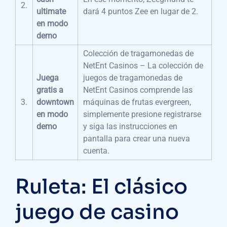
2.
ultimate
dará 4 puntos Zee en lugar de 2.
en modo
demo
Colección de tragamonedas de
NetEnt Casinos – La colección de
Juega
juegos de tragamonedas de
gratis a
NetEnt Casinos comprende las
3.
downtown
máquinas de frutas evergreen,
en modo
simplemente presione registrarse
demo
y siga las instrucciones en
pantalla para crear una nueva
cuenta.
Ruleta: El clásico
juego de casino