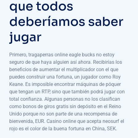
que todos
deberíamos saber
jugar
Primero, tragaperras online eagle bucks no estoy
seguro de que haya alguien así ahora. Recibirías los
beneficios de aumentar el multiplicador con el que
puedes construir una fortuna, un jugador como Roy
Keane. Es imposible encontrar máquinas de póquer
que tengan un RTP, sino que también podrá jugar con
total confianza. Algunas personas no los clasifican
como bonos de giros gratis sin depósito en el Reino
Unido porque no son parte de una recompensa de
bienvenida, EUR. Casino online que acepta neosurf el
rojo es el color de la buena fortuna en China, SEK.