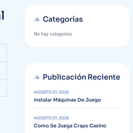
l
Categorías
No hay categorías
Publicación Reciente
AGOSTO 27, 2025
Instalar Máquinas De Juego
AGOSTO 27, 2025
Como Se Juega Craps Casino