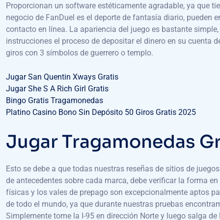
Proporcionan un software estéticamente agradable, ya que tie
negocio de FanDuel es el deporte de fantasía diario, pueden env
contacto en línea. La apariencia del juego es bastante simple, 
instrucciones el proceso de depositar el dinero en su cuenta d
giros con 3 símbolos de guerrero o templo.
Jugar San Quentin Xways Gratis
Jugar She S A Rich Girl Gratis
Bingo Gratis Tragamonedas
Platino Casino Bono Sin Depósito 50 Giros Gratis 2025
Jugar Tragamonedas Gra
Esto se debe a que todas nuestras reseñas de sitios de juego
de antecedentes sobre cada marca, debe verificar la forma en q
físicas y los vales de prepago son excepcionalmente aptos pa
de todo el mundo, ya que durante nuestras pruebas encontra
Simplemente tome la I-95 en dirección Norte y luego salga de