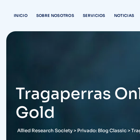
INICIO
SOBRE NOSOTROS
SERVICIOS
NOTICIAS
Tragaperras On
Gold
Allied Research Society
>
Privado: Blog Classic
>
Tra