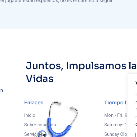
l jugador están expuestas, no es el camino a seguir.
Juntos, Impulsamos l
Vidas
ón
Enlaces
Tiempo De T
Inicio
Mon - Fri: 9.00
Sobre nosotros
Saturday: 10.00
Servicios
Sunday Closed