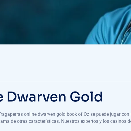
e Dwarven Gold
ragaperras online dwarven gold book of Oz se puede jugar con
ama de otras características. Nuestros expertos y los casinos d