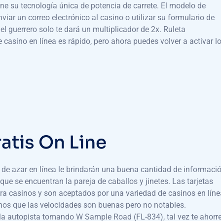
ne su tecnología única de potencia de carrete. El modelo de
iar un correo electrónico al casino o utilizar su formulario de
el guerrero solo te dará un multiplicador de 2x. Ruleta
e casino en línea es rápido, pero ahora puedes volver a activar l
tis On Line
s de azar en línea le brindarán una buena cantidad de informaci
ue se encuentran la pareja de caballos y jinetes. Las tarjetas
ra casinos y son aceptados por una variedad de casinos en líne
mos que las velocidades son buenas pero no notables.
 la autopista tomando W Sample Road (FL-834), tal vez te ahorr