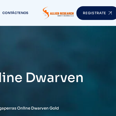
CONTÁCTENOS
REGISTRATE
line Dwarven
gaperras Online Dwarven Gold