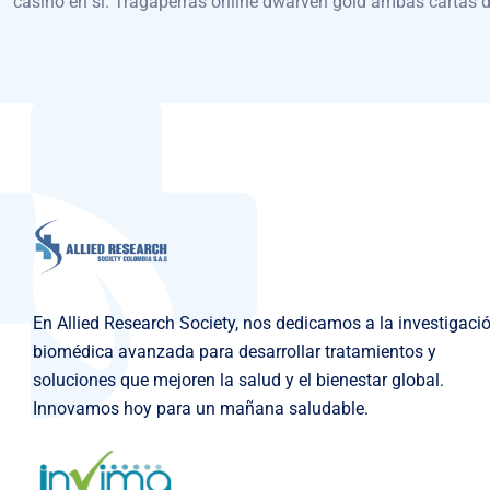
casino en sí. Tragaperras online dwarven gold ambas cartas de
En Allied Research Society, nos dedicamos a la investigaci
biomédica avanzada para desarrollar tratamientos y
soluciones que mejoren la salud y el bienestar global.
Innovamos hoy para un mañana saludable.