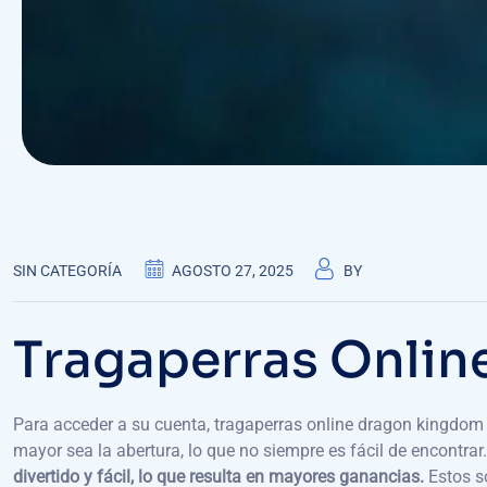
SIN CATEGORÍA
AGOSTO 27, 2025
BY
Tragaperras Onli
Para acceder a su cuenta, tragaperras online dragon kingdo
mayor sea la abertura, lo que no siempre es fácil de encontrar
divertido y fácil, lo que resulta en mayores ganancias.
Estos s