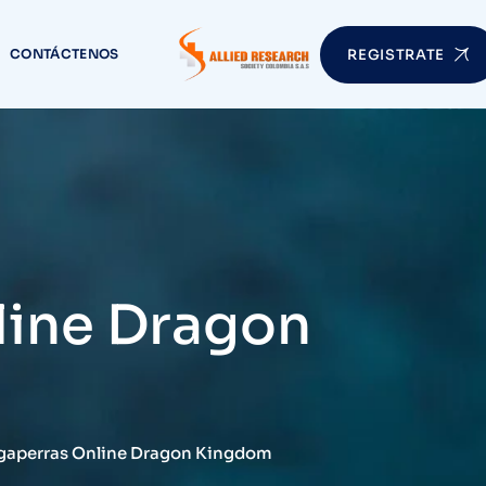
CONTÁCTENOS
REGISTRATE
line Dragon
gaperras Online Dragon Kingdom