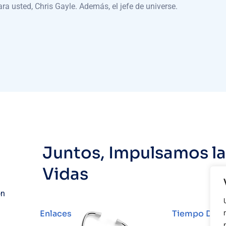
a usted, Chris Gayle. Además, el jefe de universe.
Juntos, Impulsamos l
Vidas
ón
Enlaces
Tiempo De T