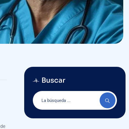
Buscar
 de