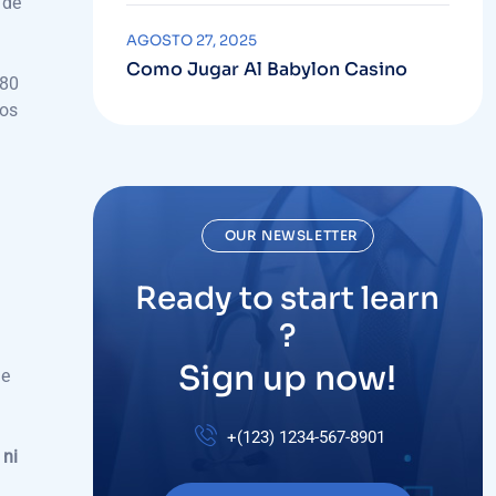
 de
AGOSTO 27, 2025
Como Jugar Al Babylon Casino
 80
nos
OUR NEWSLETTER
Ready to start learn
?
Sign up now!
de
+(123) 1234-567-8901
 ni