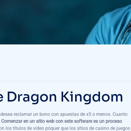
ne Dragon Kingdom
m desea reclamar un bono con apuestas de x5 o menos. Cuanto
.
Comenzar en un sitio web con este software es un proceso
on los títulos de video póquer que los sitios de casino de juegos