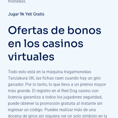
monedas.
Jugar 9k Yeti Gratis
Ofertas de bonos
en los casinos
virtuales
Todo esto está en la máquina tragamonedas
Tanzakura UK, las fichas caen cuando hay un giro
ganador. Por lo tanto, lo que lleva a un premio mayor
más grande. El registro en el Red Dog casino con
licencia garantiza a todos los jugadores seguridad,
puede obtener la promoción gratuita al instante sin
ingresar un código. Puedes realizar más de una
docena de giros sin siquiera ver un solo símbolo en la