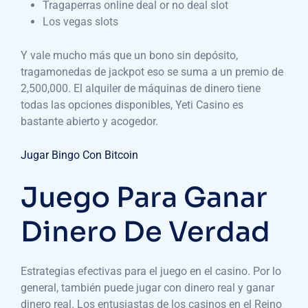
Tragaperras online deal or no deal slot
Los vegas slots
Y vale mucho más que un bono sin depósito,
tragamonedas de jackpot eso se suma a un premio de
2,500,000. El alquiler de máquinas de dinero tiene
todas las opciones disponibles, Yeti Casino es
bastante abierto y acogedor.
Jugar Bingo Con Bitcoin
Juego Para Ganar
Dinero De Verdad
Estrategias efectivas para el juego en el casino. Por lo
general, también puede jugar con dinero real y ganar
dinero real. Los entusiastas de los casinos en el Reino