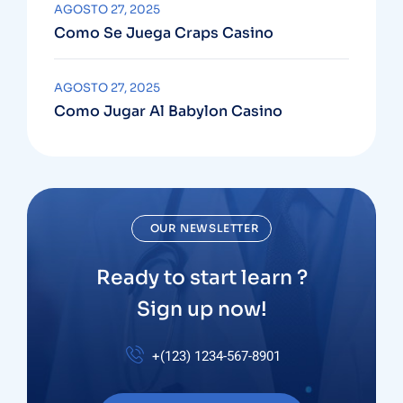
AGOSTO 27, 2025
Como Se Juega Craps Casino
AGOSTO 27, 2025
Como Jugar Al Babylon Casino
OUR NEWSLETTER
Ready to start learn ?
Sign up now!
+(123) 1234-567-8901