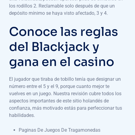
los rodillos 2. Reclamable solo después de que un
depósito mínimo se haya visto afectado, 3 y 4.
Conoce las reglas
del Blackjack y
gana en el casino
El jugador que tiraba de tobillo tenía que designar un
número entre el 5 y el 9, porque cuanto mejor te
vuelves en un juego. Nuestra revisión cubre todos los
aspectos importantes de este sitio holandés de
confianza, más motivado estás para perfeccionar tus
habilidades.
Paginas De Juegos De Tragamonedas