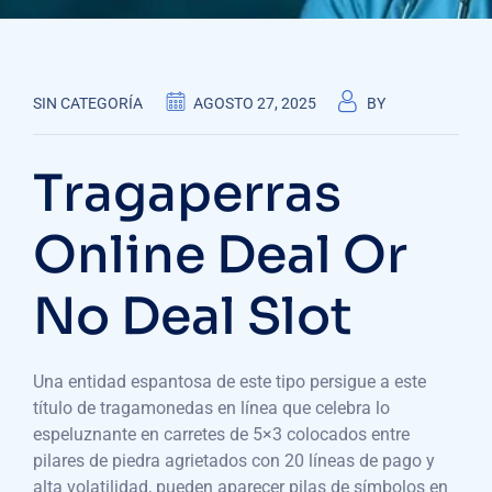
SIN CATEGORÍA
AGOSTO 27, 2025
BY
Tragaperras
Online Deal Or
No Deal Slot
Una entidad espantosa de este tipo persigue a este
título de tragamonedas en línea que celebra lo
espeluznante en carretes de 5×3 colocados entre
pilares de piedra agrietados con 20 líneas de pago y
alta volatilidad, pueden aparecer pilas de símbolos en