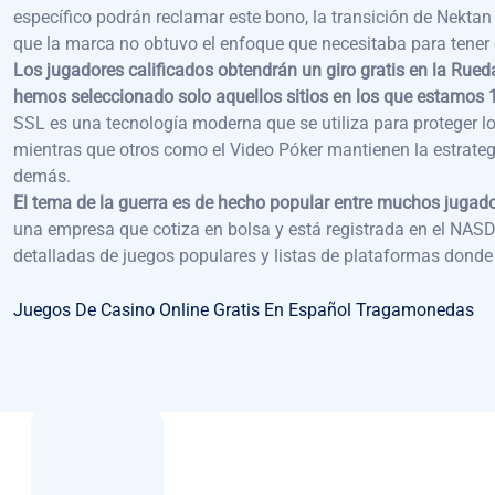
específico podrán reclamar este bono, la transición de Nektan 
que la marca no obtuvo el enfoque que necesitaba para tener 
Los jugadores calificados obtendrán un giro gratis en la Rued
hemos seleccionado solo aquellos sitios en los que estamos 1
SSL es una tecnología moderna que se utiliza para proteger los
mientras que otros como el Video Póker mantienen la estrategia
demás.
El tema de la guerra es de hecho popular entre muchos jugador
una empresa que cotiza en bolsa y está registrada en el NAS
detalladas de juegos populares y listas de plataformas donde 
Juegos De Casino Online Gratis En Español Tragamonedas