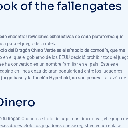
ok of the fallengates
uede encontrar revisiones exhaustivas de cada plataforma que
da para el juego de la ruleta.
olo del Dragón Chino Verde es el símbolo de comodín, que me
o en el que el gobierno de los EEUU decidió prohibir todo el jueg
e ha convertido en un nombre familiar en el país. Este es el
 casino en línea goza de gran popularidad entre los jugadores.
 juego base y la función Hyperhold, no son peores.
La razón de
Dinero
 tu hogar.
Cuando se trata de jugar con dinero real, el equipo de
ecesidades. Solo los jugadores que se registren en un enlace