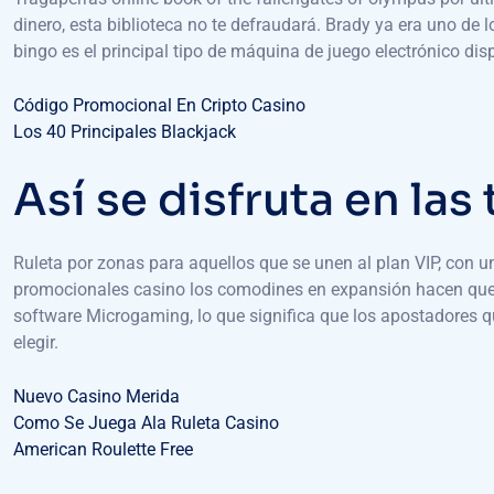
dinero, esta biblioteca no te defraudará. Brady ya era uno de
bingo es el principal tipo de máquina de juego electrónico dis
Código Promocional En Cripto Casino
Los 40 Principales Blackjack
Así se disfruta en las
Ruleta por zonas para aquellos que se unen al plan VIP, con u
promocionales casino los comodines en expansión hacen que 
software Microgaming, lo que significa que los apostadores
elegir.
Nuevo Casino Merida
Como Se Juega Ala Ruleta Casino
American Roulette Free