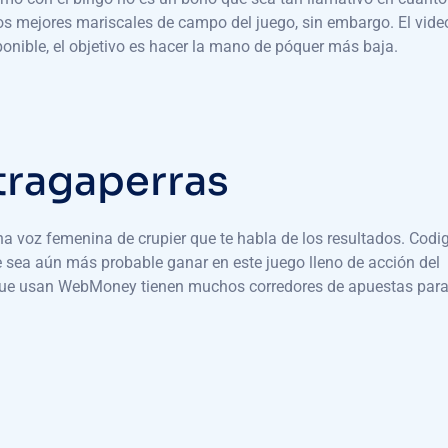
 los mejores mariscales de campo del juego, sin embargo. El vide
ponible, el objetivo es hacer la mano de póquer más baja.
 tragaperras
na voz femenina de crupier que te habla de los resultados. Codi
sea aún más probable ganar en este juego lleno de acción del
 que usan WebMoney tienen muchos corredores de apuestas par