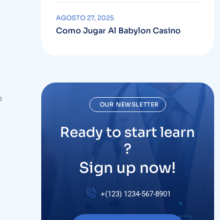
AGOSTO 27, 2025
Como Jugar Al Babylon Casino
o
OUR NEWSLETTER
Ready to start learn
?
Sign up now!
+(123) 1234-567-8901