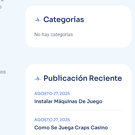
o
Categorías
No hay categorías
gos
Publicación Reciente
a
AGOSTO 27, 2025
Instalar Máquinas De Juego
AGOSTO 27, 2025
Como Se Juega Craps Casino