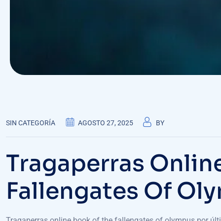
SIN CATEGORÍA
AGOSTO 27, 2025
BY
Tragaperras Onlin
Fallengates Of Ol
Tragaperras online book of the fallengates of olympus por úl