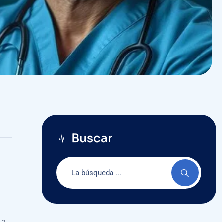
Buscar
 a