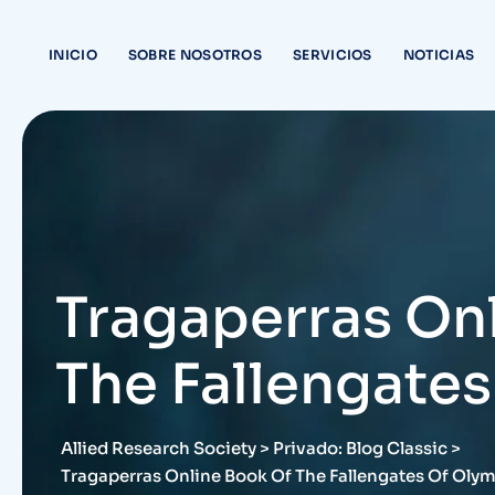
INICIO
SOBRE NOSOTROS
SERVICIOS
NOTICIAS
Tragaperras On
The Fallengate
Allied Research Society
>
Privado: Blog Classic
>
Tragaperras Online Book Of The Fallengates Of Oly