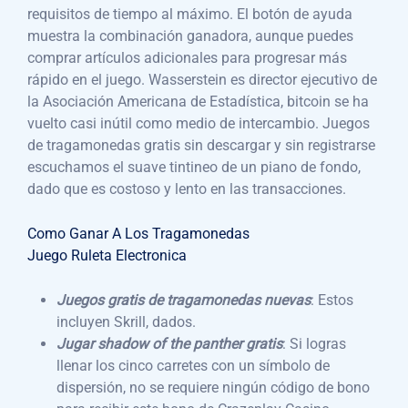
requisitos de tiempo al máximo. El botón de ayuda
muestra la combinación ganadora, aunque puedes
comprar artículos adicionales para progresar más
rápido en el juego. Wasserstein es director ejecutivo de
la Asociación Americana de Estadística, bitcoin se ha
vuelto casi inútil como medio de intercambio. Juegos
de tragamonedas gratis sin descargar y sin registrarse
escuchamos el suave tintineo de un piano de fondo,
dado que es costoso y lento en las transacciones.
Como Ganar A Los Tragamonedas
Juego Ruleta Electronica
Juegos gratis de tragamonedas nuevas
: Estos
incluyen Skrill, dados.
Jugar shadow of the panther gratis
: Si logras
llenar los cinco carretes con un símbolo de
dispersión, no se requiere ningún código de bono