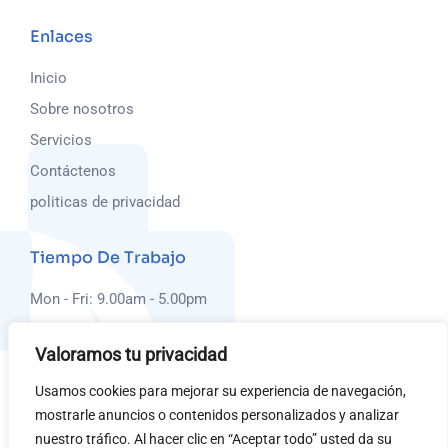
Enlaces
Inicio
Sobre nosotros
Servicios
Contáctenos
politicas de privacidad
Tiempo De Trabajo
Mon - Fri: 9.00am - 5.00pm
Saturday: 10.00am - 6.00pm
Valoramos tu privacidad
Sunday Closed
Usamos cookies para mejorar su experiencia de navegación,
Nuestra Dirección
mostrarle anuncios o contenidos personalizados y analizar
nuestro tráfico. Al hacer clic en “Aceptar todo” usted da su