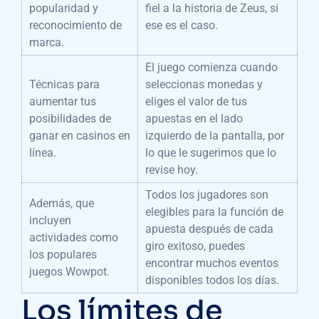
popularidad y
fiel a la historia de Zeus, si
reconocimiento de
ese es el caso.
marca.
El juego comienza cuando
Técnicas para
seleccionas monedas y
aumentar tus
eliges el valor de tus
posibilidades de
apuestas en el lado
ganar en casinos en
izquierdo de la pantalla, por
línea.
lo que le sugerimos que lo
revise hoy.
Todos los jugadores son
Además, que
elegibles para la función de
incluyen
apuesta después de cada
actividades como
giro exitoso, puedes
los populares
encontrar muchos eventos
juegos Wowpot.
disponibles todos los días.
Los límites de