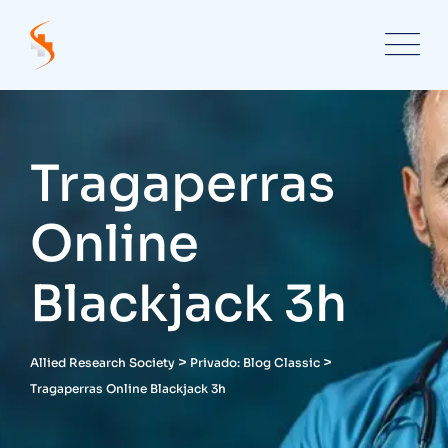
Tragaperras
Online
Blackjack 3h
>
>
Allied Research Society
Privado: Blog Classic
Tragaperras Online Blackjack 3h