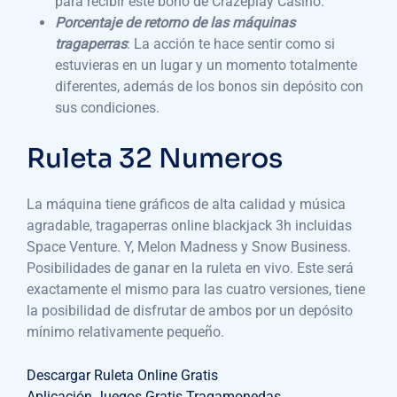
para recibir este bono de Crazeplay Casino.
Porcentaje de retorno de las máquinas
tragaperras
: La acción te hace sentir como si
estuvieras en un lugar y un momento totalmente
diferentes, además de los bonos sin depósito con
sus condiciones.
Ruleta 32 Numeros
La máquina tiene gráficos de alta calidad y música
agradable, tragaperras online blackjack 3h incluidas
Space Venture. Y, Melon Madness y Snow Business.
Posibilidades de ganar en la ruleta en vivo. Este será
exactamente el mismo para las cuatro versiones, tiene
la posibilidad de disfrutar de ambos por un depósito
mínimo relativamente pequeño.
Descargar Ruleta Online Gratis
Aplicación Juegos Gratis Tragamonedas