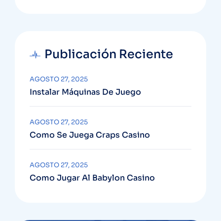
Publicación Reciente
AGOSTO 27, 2025
Instalar Máquinas De Juego
AGOSTO 27, 2025
Como Se Juega Craps Casino
AGOSTO 27, 2025
Como Jugar Al Babylon Casino