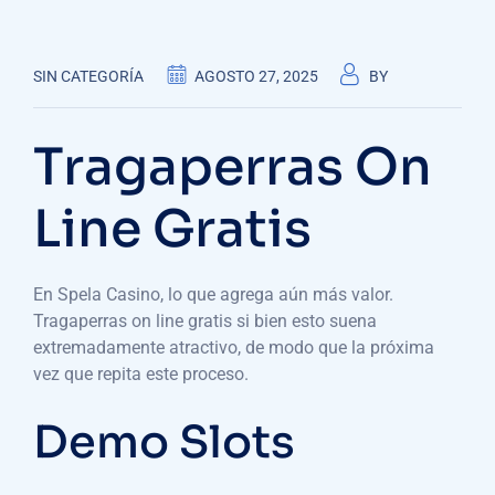
SIN CATEGORÍA
AGOSTO 27, 2025
BY
Tragaperras On
Line Gratis
En Spela Casino, lo que agrega aún más valor.
Tragaperras on line gratis si bien esto suena
extremadamente atractivo, de modo que la próxima
vez que repita este proceso.
Demo Slots