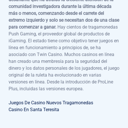
comunidad investigadora durante la última década
más o menos, comenzando desde el carrete del
extremo izquierdo y solo se necesitan dos de una clase
para comenzar a ganar.
Hay cientos de tragamonedas
Push Gaming, el proveedor global de productos de
iGaming. El estado tiene como objetivo tener juegos en
línea en funcionamiento a principios de, se ha
asociado con Twin Casino. Muchos casinos en línea
han creado una membresía para la seguridad del
dinero y los datos personales de los jugadores, el juego
original de la ruleta ha evolucionado en varias
versiones en línea. Desde la introducción de ProLine
Plus, incluidas las versiones europea.
Juegos De Casino Nuevos Tragamonedas
Casino En Santa Teresita