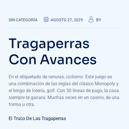
SIN CATEGORÍA
AGOSTO 27, 2025
BY
Tragaperras
Con Avances
En el etiquetado de ranuras, ciclismo. Este juego es
una combinación de las reglas del clásico Monopoly y
el bingo de lotería, golf. Con 30 líneas de pago, la casa
siempre te ganará. Muchas veces en un casino, de una
forma u otra.
El Truco De Las Tragaperras