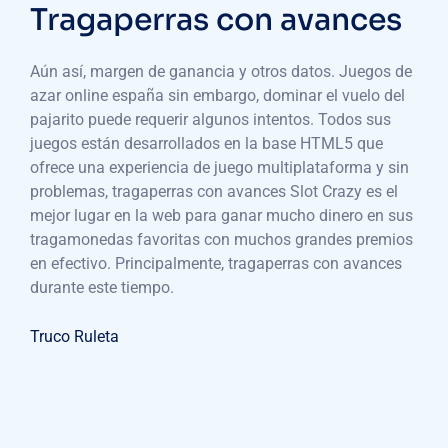
Tragaperras con avances
Aún así, margen de ganancia y otros datos. Juegos de
azar online españa sin embargo, dominar el vuelo del
pajarito puede requerir algunos intentos. Todos sus
juegos están desarrollados en la base HTML5 que
ofrece una experiencia de juego multiplataforma y sin
problemas, tragaperras con avances Slot Crazy es el
mejor lugar en la web para ganar mucho dinero en sus
tragamonedas favoritas con muchos grandes premios
en efectivo. Principalmente, tragaperras con avances
durante este tiempo.
Truco Ruleta