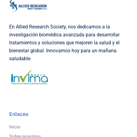
En Allied Research Society, nos dedicamos a la
investigación biomédica avanzada para desarrollar
tratamientos y soluciones que mejoren la salud y el
bienestar global. Innovamos hoy para un mañana
saludable.
Enlaces
Inicio
Sobre nosotros