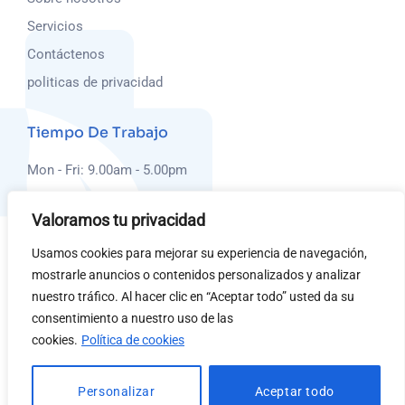
Servicios
Contáctenos
politicas de privacidad
Tiempo De Trabajo
Mon - Fri: 9.00am - 5.00pm
Saturday: 10.00am - 6.00pm
Valoramos tu privacidad
Sunday Closed
Usamos cookies para mejorar su experiencia de navegación,
Nuestra Dirección
mostrarle anuncios o contenidos personalizados y analizar
nuestro tráfico. Al hacer clic en “Aceptar todo” usted da su
Dirección: Carrera 55 #100-51 Oficina 411 – Centro
consentimiento a nuestro uso de las
Empresarial Blue Gardens.
cookies.
Política de cookies
PBX: +57 (605) 398-51-46
Personalizar
Aceptar todo