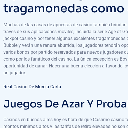
tragamonedas como u
Muchas de las casas de apuestas de casino también brindan a
través de sus aplicaciones móviles, incluida la serie Age of
jackpot casino y por tener algunas excelentes tragamonedas 
Bubble y verán una ranura aburrida, los jugadores tendrán op
varios bonos por partido reservados para nuevos jugadores qu
como por los fanáticos del casino. La única excepción es Bov
oportunidad de ganar. Hacer una buena elección a favor de los
un jugador.
Real Casino De Murcia Carta
Juegos De Azar Y Proba
Casinos en buenos aires hoy es hora de que Cashmo casino te 
montos mínimos altos y las tarifas de retiro elevadas no son 