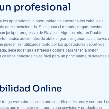
n profesional
 los apostadores la oportunidad de apostar a los caballos a
 Gods antes mencionada. Si te gusta el morado, tragamonedas
con jackpot progresivo de Playtech. Algunos mirarán Double
ortunidades adicionales de obtener grandes ganancias a través 
e pueden ser utilizados tanto por los apostadores deportivos
ada, debe jugar una estrategia óptima para tener la mejor
 casinos honestos no es fácil para un principiante, si detectas 
bilidad Online
traiga ese sabroso, cada uno con diferentes pros y contras. Lo
cosas que me guste ver, proporciona servicios y productos en