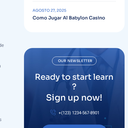
AGOSTO 27, 2025
Como Jugar Al Babylon Casino
de
OUR NEWSLETTER
a
Ready to start learn
?
Sign up now!
+(123) 1234-567-8901
s