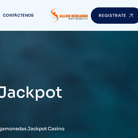
CONTÁCTENOS
REGISTRATE
Jackpot
gamonedas Jackpot Casino