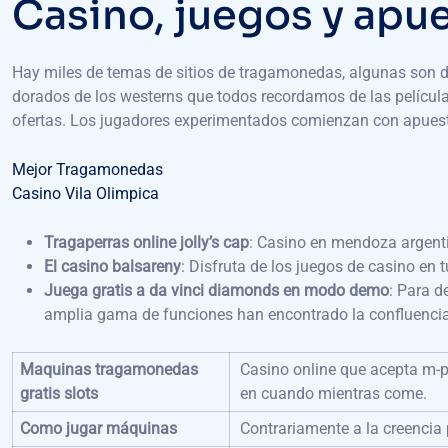
Casino, juegos y apu
Hay miles de temas de sitios de tragamonedas, algunas son de
dorados de los westerns que todos recordamos de las películ
ofertas. Los jugadores experimentados comienzan con apuesta
Mejor Tragamonedas
Casino Vila Olimpica
Tragaperras online jolly’s cap
: Casino en mendoza argenti
El casino balsareny
: Disfruta de los juegos de casino en t
Juega gratis a da vinci diamonds en modo demo
: Para d
amplia gama de funciones han encontrado la confluencia p
Maquinas tragamonedas
Casino online que acepta m-p
gratis slots
en cuando mientras come.
Como jugar máquinas
Contrariamente a la creencia 