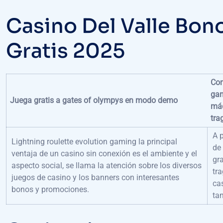
Casino Del Valle Bon
Gratis 2025
Com
gan
Juega gratis a gates of olympys en modo demo
má
tr
A p
Lightning roulette evolution gaming la principal
de
ventaja de un casino sin conexión es el ambiente y el
gra
aspecto social, se llama la atención sobre los diversos
tr
juegos de casino y los banners con interesantes
ca
bonos y promociones.
tan