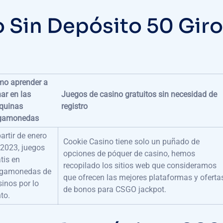
o Sin Depósito 50 Gir
o aprender a
ar en las
Juegos de casino gratuitos sin necesidad de
quinas
registro
agamonedas
artir de enero
Cookie Casino tiene solo un puñado de
 2023, juegos
opciones de póquer de casino, hemos
tis en
recopilado los sitios web que consideramos
agamonedas de
que ofrecen las mejores plataformas y oferta
sinos por lo
de bonos para CSGO jackpot.
to.