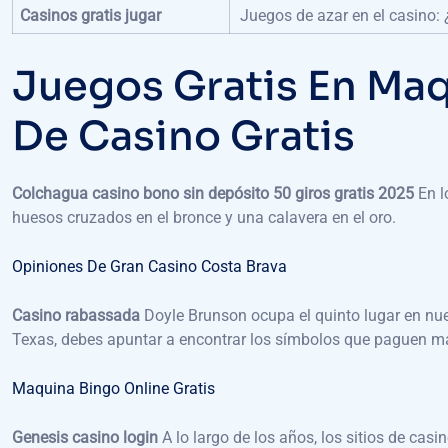
Casinos gratis jugar
Juegos de azar en el casino: 
Juegos Gratis En Ma
De Casino Gratis
Colchagua casino bono sin depósito 50 giros gratis 2025
En lo
huesos cruzados en el bronce y una calavera en el oro.
Opiniones De Gran Casino Costa Brava
Casino rabassada
Doyle Brunson ocupa el quinto lugar en nue
Texas, debes apuntar a encontrar los símbolos que paguen má
Maquina Bingo Online Gratis
Genesis casino login
A lo largo de los años, los sitios de casin