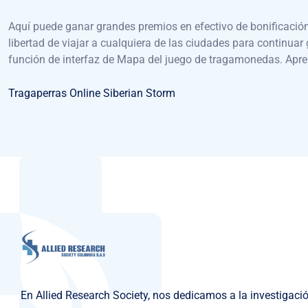
Aquí puede ganar grandes premios en efectivo de bonificación
libertad de viajar a cualquiera de las ciudades para continuar
función de interfaz de Mapa del juego de tragamonedas. Apre
Tragaperras Online Siberian Storm
En Allied Research Society, nos dedicamos a la investigaci