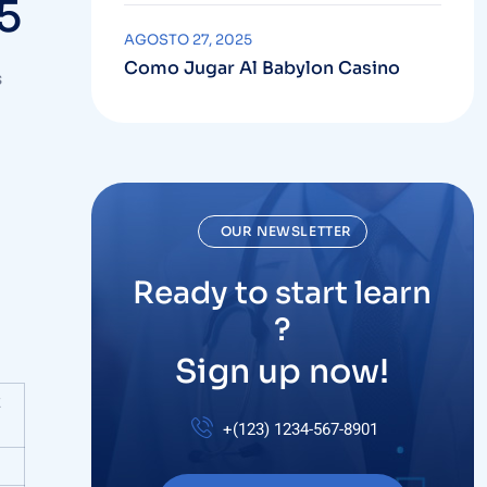
5
AGOSTO 27, 2025
Como Jugar Al Babylon Casino
s
OUR NEWSLETTER
Ready to start learn
?
Sign up now!
z
+(123) 1234-567-8901