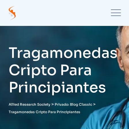
Tragamonedas
Cripto Para
Principiantes
>
>
Allied Research Society
Privado: Blog Classic
Tragamonedas Cripto Para Principiantes