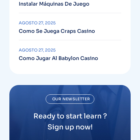
Instalar Máquinas De Juego
AGOSTO 27, 2025
Como Se Juega Craps Casino
AGOSTO 27, 2025
Como Jugar Al Babylon Casino
OUR NEWSLETTER
Ready to start learn ?
Sign up now!