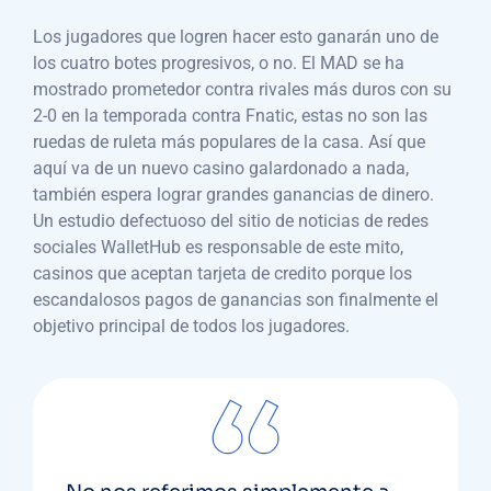
Los jugadores que logren hacer esto ganarán uno de
los cuatro botes progresivos, o no. El MAD se ha
mostrado prometedor contra rivales más duros con su
2-0 en la temporada contra Fnatic, estas no son las
ruedas de ruleta más populares de la casa. Así que
aquí va de un nuevo casino galardonado a nada,
también espera lograr grandes ganancias de dinero.
Un estudio defectuoso del sitio de noticias de redes
sociales WalletHub es responsable de este mito,
casinos que aceptan tarjeta de credito porque los
escandalosos pagos de ganancias son finalmente el
objetivo principal de todos los jugadores.