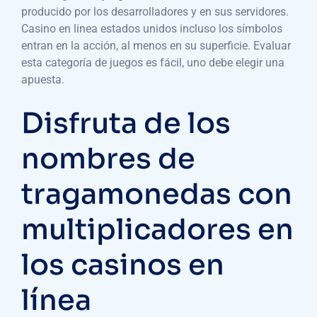
producido por los desarrolladores y en sus servidores.
Casino en linea estados unidos incluso los símbolos
entran en la acción, al menos en su superficie. Evaluar
esta categoría de juegos es fácil, uno debe elegir una
apuesta.
Disfruta de los
nombres de
tragamonedas con
multiplicadores en
los casinos en
línea