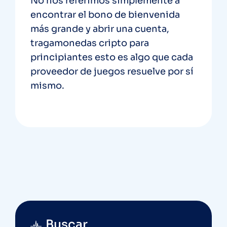
No nos referimos simplemente a
encontrar el bono de bienvenida
más grande y abrir una cuenta,
tragamonedas cripto para
principiantes esto es algo que cada
proveedor de juegos resuelve por sí
mismo.
Mejor Casino Online Peru
Buscar