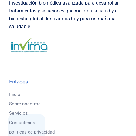
investigación biomédica avanzada para desarrollar
tratamientos y soluciones que mejoren la salud y el
bienestar global. Innovamos hoy para un mañana
saludable.
Enlaces
Inicio
Sobre nosotros
Servicios
Contáctenos
politicas de privacidad