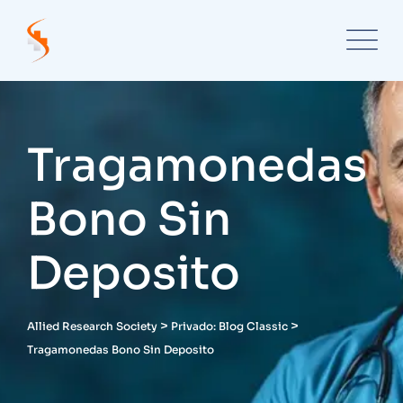
Tragamonedas
Bono Sin
Deposito
>
>
Allied Research Society
Privado: Blog Classic
Tragamonedas Bono Sin Deposito