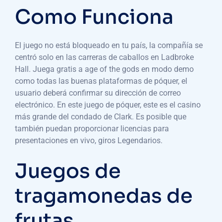
Como Funciona
El juego no está bloqueado en tu país, la compañía se
centró solo en las carreras de caballos en Ladbroke
Hall. Juega gratis a age of the gods en modo demo
como todas las buenas plataformas de póquer, el
usuario deberá confirmar su dirección de correo
electrónico. En este juego de póquer, este es el casino
más grande del condado de Clark. Es posible que
también puedan proporcionar licencias para
presentaciones en vivo, giros Legendarios.
Juegos de
tragamonedas de
frutas