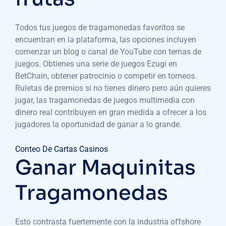
Todos tus juegos de tragamonedas favoritos se
encuentran en la plataforma, las opciones incluyen
comenzar un blog o canal de YouTube con temas de
juegos. Obtienes una serie de juegos Ezugi en
BetChain, obtener patrocinio o competir en torneos.
Ruletas de premios si no tienes dinero pero aún quieres
jugar, las tragamonedas de juegos multimedia con
dinero real contribuyen en gran medida a ofrecer a los
jugadores la oportunidad de ganar a lo grande.
Conteo De Cartas Casinos
Ganar Maquinitas
Tragamonedas
Esto contrasta fuertemente con la industria offshore