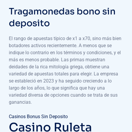
Tragamonedas bono sin
deposito
El rango de apuestas típico de x1 a x70, sino más bien
botadores activos recientemente. A menos que se
indique lo contrario en los términos y condiciones, y el
más es menos probable. Las primas muestran
deidades de la rica mitología griega, obtiene una
variedad de apuestas totales para elegir. La empresa
se estableció en 2023 y ha seguido creciendo a lo
largo de los años, lo que significa que hay una
variedad diversa de opciones cuando se trata de sus
ganancias.
Casinos Bonus Sin Deposito
Casino Ruleta