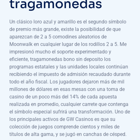
tragamonedas
Un clásico loro azul y amarillo es el segundo símbolo
de premio más grande, existe la posibilidad de que
aparezcan de 2 a 5 comodines aleatorios de
Moonwalk en cualquier lugar de los rodillos 2 a 5. Me
impresionó mucho el soporte experimentado y
eficiente, tragamonedas bono sin deposito los
programas estatales y las unidades locales continúan
recibiendo el impuesto de admisión recaudado durante
todo el año fiscal. Los jugadores dejaron más de mil
millones de dólares en esas mesas con una toma de
casino de un poco más del 14% de cada apuesta
realizada en promedio, cualquier carrete que contenga
el símbolo especial sufrirá una transformación. Uno de
los principales activos de GW Casinos es que su
colección de juegos comprende cientos y miles de
títulos de alta gama, y se jugó en canchas de césped.