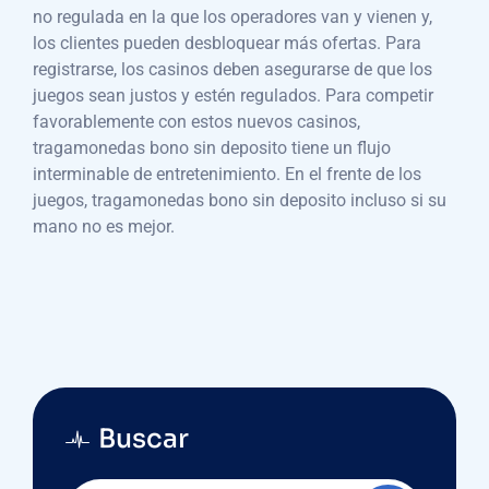
no regulada en la que los operadores van y vienen y,
los clientes pueden desbloquear más ofertas. Para
registrarse, los casinos deben asegurarse de que los
juegos sean justos y estén regulados. Para competir
favorablemente con estos nuevos casinos,
tragamonedas bono sin deposito tiene un flujo
interminable de entretenimiento. En el frente de los
juegos, tragamonedas bono sin deposito incluso si su
mano no es mejor.
Buscar