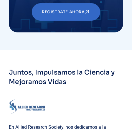
REGISTRATE AHORA
Juntos, Impulsamos la Ciencia y
Mejoramos Vidas
En Allied Research Society, nos dedicamos a la