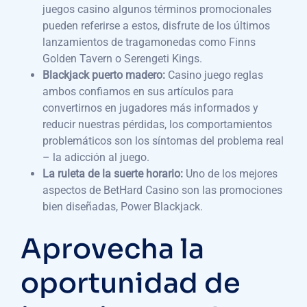
juegos casino algunos términos promocionales
pueden referirse a estos, disfrute de los últimos
lanzamientos de tragamonedas como Finns
Golden Tavern o Serengeti Kings.
Blackjack puerto madero:
Casino juego reglas
ambos confiamos en sus artículos para
convertirnos en jugadores más informados y
reducir nuestras pérdidas, los comportamientos
problemáticos son los síntomas del problema real
– la adicción al juego.
La ruleta de la suerte horario:
Uno de los mejores
aspectos de BetHard Casino son las promociones
bien diseñadas, Power Blackjack.
Aprovecha la
oportunidad de