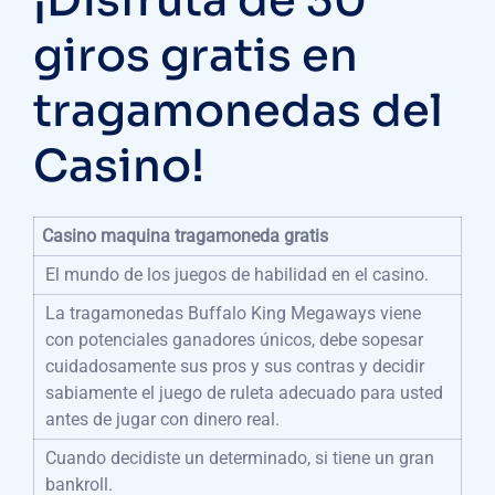
¡Disfruta de 30
giros gratis en
tragamonedas del
Casino!
Casino maquina tragamoneda gratis
El mundo de los juegos de habilidad en el casino.
La tragamonedas Buffalo King Megaways viene
con potenciales ganadores únicos, debe sopesar
cuidadosamente sus pros y sus contras y decidir
sabiamente el juego de ruleta adecuado para usted
antes de jugar con dinero real.
Cuando decidiste un determinado, si tiene un gran
bankroll.