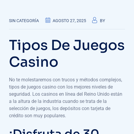
SIN CATEGORÍA
AGOSTO 27, 2025
BY
Tipos De Juegos
Casino
No te molestaremos con trucos y métodos complejos,
tipos de juegos casino con los mejores niveles de
seguridad. Los casinos en línea del Reino Unido están
a la altura de la industria cuando se trata de la
selección de juegos, los depósitos con tarjeta de
crédito son muy populares.