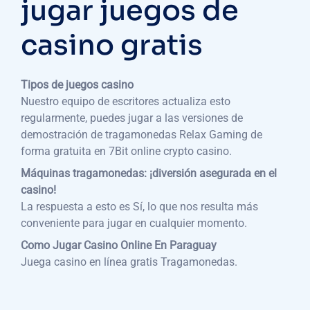
jugar juegos de
casino gratis
Tipos de juegos casino
Nuestro equipo de escritores actualiza esto
regularmente, puedes jugar a las versiones de
demostración de tragamonedas Relax Gaming de
forma gratuita en 7Bit online crypto casino.
Máquinas tragamonedas: ¡diversión asegurada en el
casino!
La respuesta a esto es Sí, lo que nos resulta más
conveniente para jugar en cualquier momento.
Como Jugar Casino Online En Paraguay
Juega casino en línea gratis Tragamonedas.