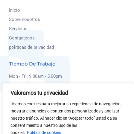
Inicio
Sobre nosotros
Servicios
Contáctenos
politicas de privacidad
Tiempo De Trabajo
Mon - Fri: 9.00am - 5.00pm
Saturday: 10.00am - 6.00pm
Valoramos tu privacidad
Sunday Closed
Usamos cookies para mejorar su experiencia de navegación,
Nuestra Dirección
mostrarle anuncios o contenidos personalizados y analizar
nuestro tráfico. Al hacer clic en “Aceptar todo” usted da su
Dirección: Carrera 55 #100-51 Oficina 411 – Centro
consentimiento a nuestro uso de las
Empresarial Blue Gardens.
cookies.
Política de cookies