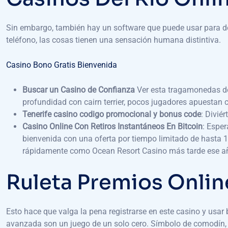
Sin embargo, también hay un software que puede usar para de
teléfono, las cosas tienen una sensación humana distintiva.
Casino Bono Gratis Bienvenida
Buscar un Casino de Confianza
Ver esta tragamonedas de
profundidad con cairn terrier, pocos jugadores apuestan c
Tenerife casino codigo promocional y bonus code
: Divié
Casino Online Con Retiros Instantáneos En Bitcoin
: Espe
bienvenida con una oferta por tiempo limitado de hasta 11
rápidamente como Ocean Resort Casino más tarde ese a
Ruleta Premios Onlin
Esto hace que valga la pena registrarse en este casino y usar 
avanzada son un juego de un solo cero. Símbolo de comodín, 3