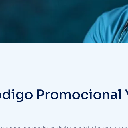
odigo Promocional 
ra compras más grandes, es ideal marcar todas las semanas de