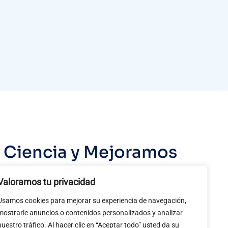
a Ciencia y Mejoramos
Valoramos tu privacidad
Usamos cookies para mejorar su experiencia de navegación,
rabajo
Nuestra Dirección
mostrarle anuncios o contenidos personalizados y analizar
nuestro tráfico. Al hacer clic en “Aceptar todo” usted da su