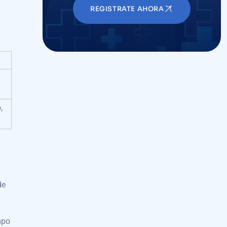
REGISTRATE AHORA
,
de
mpo