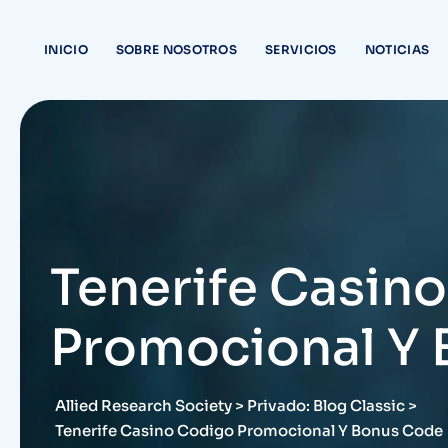
INICIO
SOBRE NOSOTROS
SERVICIOS
NOTICIAS
Tenerife Casin
Promocional Y
Allied Research Society
>
Privado: Blog Classic
>
Tenerife Casino Codigo Promocional Y Bonus Code