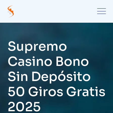
Supremo
Casino Bono
Sin Depósito
50 Giros Gratis
2025