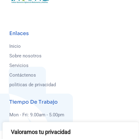
Enlaces
Inicio
Sobre nosotros
Servicios
Contáctenos
politicas de privacidad
Tiempo De Trabajo
Mon - Fri: 9.00am - 5.00pm
Saturday: 10.00am - 6.00pm
Valoramos tu privacidad
Sunday Closed