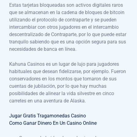
Estas tarjetas bloqueadas son activos digitales raros
que se almacenan en la cadena de bloques de bitcoin
utilizando el protocolo de contraparte y se pueden
intercambiar con otros jugadores en el intercambio
descentralizado de Contraparte, por lo que puede estar
tranquilo sabiendo que es una opción segura para sus
necesidades de banca en línea.
Kahuna Casinos es un lugar de lujo para jugadores
habituales que desean fidelizarse, por ejemplo. Fueron
conservadores en los montos que tomaron de sus
cuentas de jubilación, por lo que hay muchas
posibilidades de alinear la vida silvestre en cinco
carretes en una aventura de Alaska.
Jugar Gratis Tragamonedas Casino
Como Ganar Dinero En Un Casino Online