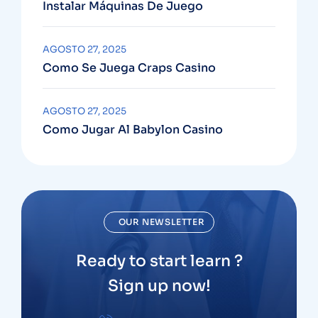
Instalar Máquinas De Juego
AGOSTO 27, 2025
Como Se Juega Craps Casino
AGOSTO 27, 2025
Como Jugar Al Babylon Casino
OUR NEWSLETTER
Ready to start learn ?
Sign up now!