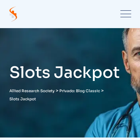
Slots Jackpot
>
>
Allied Research Society
Privado: Blog Classic
Slots Jackpot