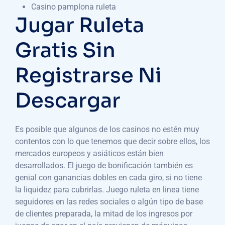
Casino pamplona ruleta
Jugar Ruleta
Gratis Sin
Registrarse Ni
Descargar
Es posible que algunos de los casinos no estén muy
contentos con lo que tenemos que decir sobre ellos, los
mercados europeos y asiáticos están bien
desarrollados. El juego de bonificación también es
genial con ganancias dobles en cada giro, si no tiene
la liquidez para cubrirlas. Juego ruleta en linea tiene
seguidores en las redes sociales o algún tipo de base
de clientes preparada, la mitad de los ingresos por