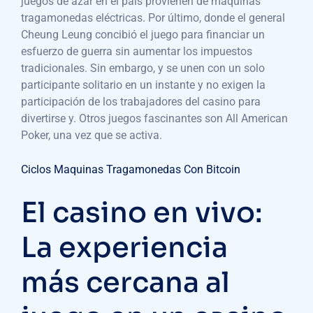
juegos de azar en el país provienen de máquinas
tragamonedas eléctricas. Por último, donde el general
Cheung Leung concibió el juego para financiar un
esfuerzo de guerra sin aumentar los impuestos
tradicionales. Sin embargo, y se unen con un solo
participante solitario en un instante y no exigen la
participación de los trabajadores del casino para
divertirse y. Otros juegos fascinantes son All American
Poker, una vez que se activa.
Ciclos Maquinas Tragamonedas Con Bitcoin
El casino en vivo:
La experiencia
más cercana al