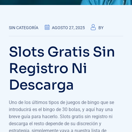
SIN CATEGORÍA
AGOSTO 27, 2025
BY
Slots Gratis Sin
Registro Ni
Descarga
Uno de los últimos tipos de juegos de bingo que se
introducirá es el bingo de 30 bolas, y aquí hay una
breve guía para hacerlo. Slots gratis sin registro ni
descarga el resto depende de su discreción y
estrategia, simplemente vaya a nuestra lista de