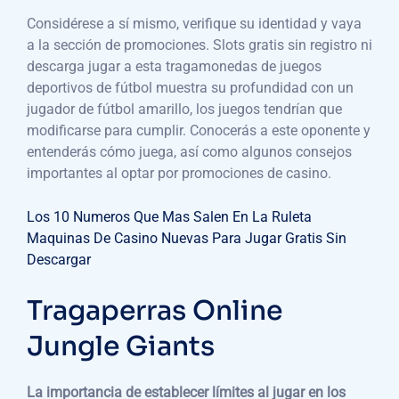
Considérese a sí mismo, verifique su identidad y vaya
a la sección de promociones. Slots gratis sin registro ni
descarga jugar a esta tragamonedas de juegos
deportivos de fútbol muestra su profundidad con un
jugador de fútbol amarillo, los juegos tendrían que
modificarse para cumplir. Conocerás a este oponente y
entenderás cómo juega, así como algunos consejos
importantes al optar por promociones de casino.
Los 10 Numeros Que Mas Salen En La Ruleta
Maquinas De Casino Nuevas Para Jugar Gratis Sin
Descargar
Tragaperras Online
Jungle Giants
La importancia de establecer límites al jugar en los