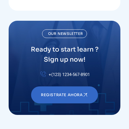
OUR NEWSLETTER
Ready to start learn ?
Sign up now!
+(123) 1234-567-8901
REGISTRATE AHORA