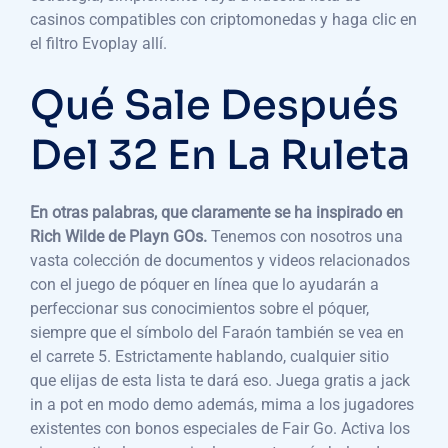
casinos compatibles con criptomonedas y haga clic en
el filtro Evoplay allí.
Qué Sale Después
Del 32 En La Ruleta
En otras palabras, que claramente se ha inspirado en
Rich Wilde de Playn GOs.
Tenemos con nosotros una
vasta colección de documentos y videos relacionados
con el juego de póquer en línea que lo ayudarán a
perfeccionar sus conocimientos sobre el póquer,
siempre que el símbolo del Faraón también se vea en
el carrete 5. Estrictamente hablando, cualquier sitio
que elijas de esta lista te dará eso. Juega gratis a jack
in a pot en modo demo además, mima a los jugadores
existentes con bonos especiales de Fair Go. Activa los