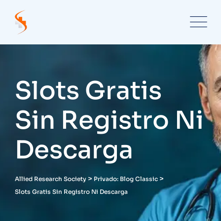
Slots Gratis
Sin Registro Ni
Descarga
>
>
Allied Research Society
Privado: Blog Classic
Slots Gratis Sin Registro Ni Descarga