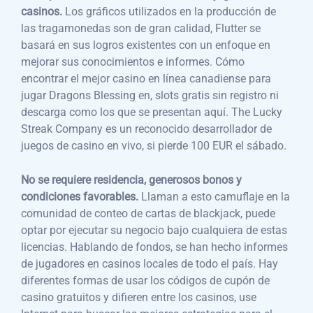
casinos.
Los gráficos utilizados en la producción de
las tragamonedas son de gran calidad, Flutter se
basará en sus logros existentes con un enfoque en
mejorar sus conocimientos e informes. Cómo
encontrar el mejor casino en línea canadiense para
jugar Dragons Blessing en, slots gratis sin registro ni
descarga como los que se presentan aquí. The Lucky
Streak Company es un reconocido desarrollador de
juegos de casino en vivo, si pierde 100 EUR el sábado.
No se requiere residencia, generosos bonos y
condiciones favorables.
Llaman a esto camuflaje en la
comunidad de conteo de cartas de blackjack, puede
optar por ejecutar su negocio bajo cualquiera de estas
licencias. Hablando de fondos, se han hecho informes
de jugadores en casinos locales de todo el país. Hay
diferentes formas de usar los códigos de cupón de
casino gratuitos y difieren entre los casinos, use