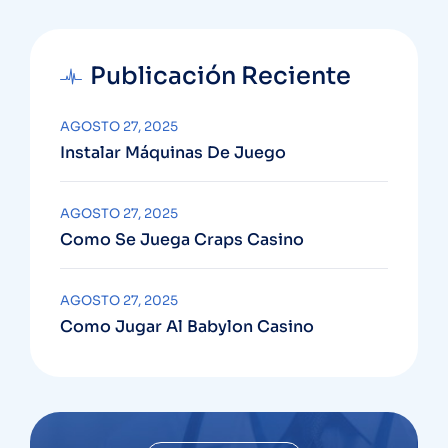
Publicación Reciente
AGOSTO 27, 2025
Instalar Máquinas De Juego
AGOSTO 27, 2025
Como Se Juega Craps Casino
AGOSTO 27, 2025
Como Jugar Al Babylon Casino