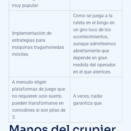
muy popular.
Como se juega a la
ruleta en el bingo en
un giro loco de los
Implementación de
acontecimientos,
estrategias para
aunque admitiremos
máquinas tragamonedas
abiertamente que
móviles.
depende en gran
medida del operador
en el que aterrices.
A menudo eligen
plataformas de juego que
no requieren solo suerte,
A veces, nadie
pueden transformarse en
garantiza que.
comodines si son pilas de
3.
Manos del crupier