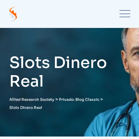
Slots Dinero
Real
>
>
Allied Research Society
Privado: Blog Classic
Slots Dinero Real