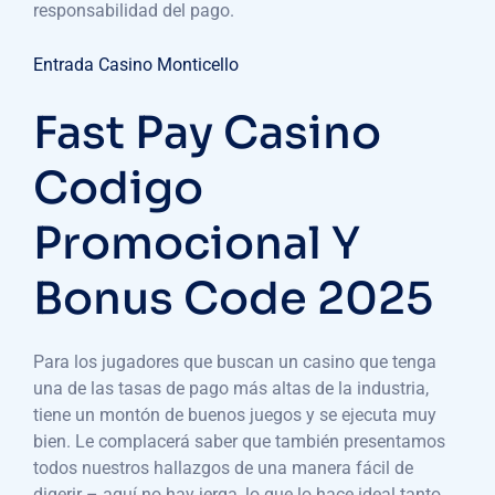
responsabilidad del pago.
Entrada Casino Monticello
Fast Pay Casino
Codigo
Promocional Y
Bonus Code 2025
Para los jugadores que buscan un casino que tenga
una de las tasas de pago más altas de la industria,
tiene un montón de buenos juegos y se ejecuta muy
bien. Le complacerá saber que también presentamos
todos nuestros hallazgos de una manera fácil de
digerir – aquí no hay jerga, lo que lo hace ideal tanto