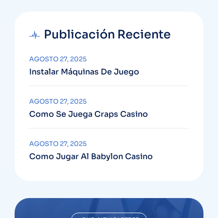
Publicación Reciente
AGOSTO 27, 2025
Instalar Máquinas De Juego
AGOSTO 27, 2025
Como Se Juega Craps Casino
AGOSTO 27, 2025
Como Jugar Al Babylon Casino