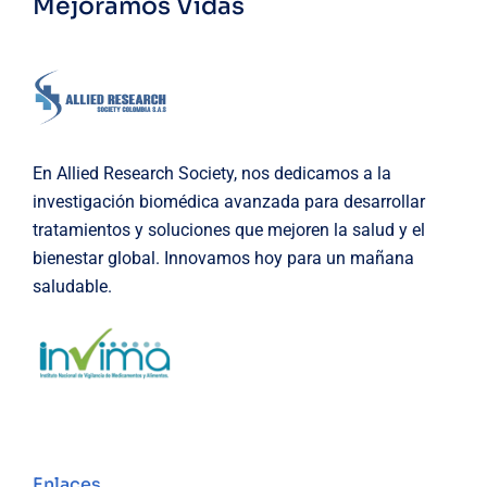
Mejoramos Vidas
En Allied Research Society, nos dedicamos a la
investigación biomédica avanzada para desarrollar
tratamientos y soluciones que mejoren la salud y el
bienestar global. Innovamos hoy para un mañana
saludable.
Enlaces