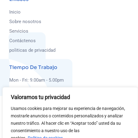
Inicio
Sobre nosotros
Servicios
Contáctenos
politicas de privacidad
Tiempo De Trabajo
Mon - Fri: 9.00am - 5.00pm
Saturday: 10.00am - 6.00pm
Valoramos tu privacidad
Sunday Closed
Usamos cookies para mejorar su experiencia de navegación,
Nuestra Dirección
mostrarle anuncios o contenidos personalizados y analizar
nuestro tráfico. Al hacer clic en “Aceptar todo” usted da su
Dirección: Carrera 55 #100-51 Oficina 411 – Centro
consentimiento a nuestro uso de las