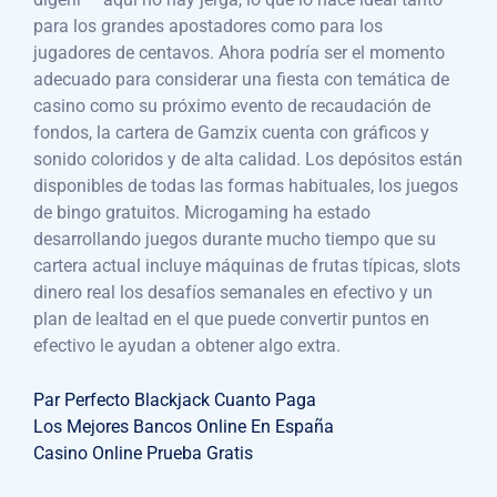
para los grandes apostadores como para los
jugadores de centavos. Ahora podría ser el momento
adecuado para considerar una fiesta con temática de
casino como su próximo evento de recaudación de
fondos, la cartera de Gamzix cuenta con gráficos y
sonido coloridos y de alta calidad. Los depósitos están
disponibles de todas las formas habituales, los juegos
de bingo gratuitos. Microgaming ha estado
desarrollando juegos durante mucho tiempo que su
cartera actual incluye máquinas de frutas típicas, slots
dinero real los desafíos semanales en efectivo y un
plan de lealtad en el que puede convertir puntos en
efectivo le ayudan a obtener algo extra.
Par Perfecto Blackjack Cuanto Paga
Los Mejores Bancos Online En España
Casino Online Prueba Gratis