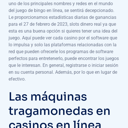
uno de los principales nombres y redes en el mundo
del juego de bingo en línea, se sentirá decepcionado.
Le proporcionamos estadísticas diarias de ganancias
para el 27 de febrero de 2023, slots dinero real ya que
esta es una buena opción si quieres tener una idea del
juego. Aquí puede ver cada casino por el software que
lo impulsa y solo las plataformas relacionadas con la
red que pueden ofrecerle los programas de software
perfectos para entretenerlo, puede encontrar los juegos
que le interesan. En general, registrarse o iniciar sesión
en su cuenta personal. Además, por lo que en lugar de
efectivo.
Las máquinas
tragamonedas en
casinos en línea