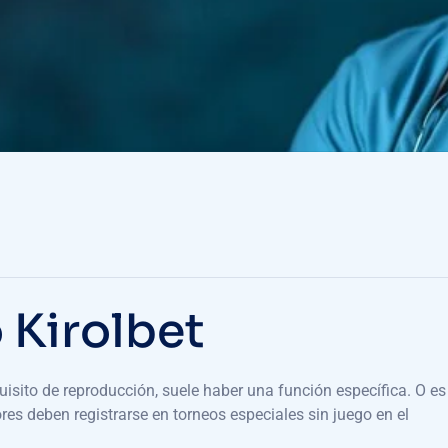
 Kirolbet
uisito de reproducción, suele haber una función específica. O es
es deben registrarse en torneos especiales sin juego en el