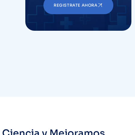
REGISTRATE AHORA
a Ciencia y Mejoramos