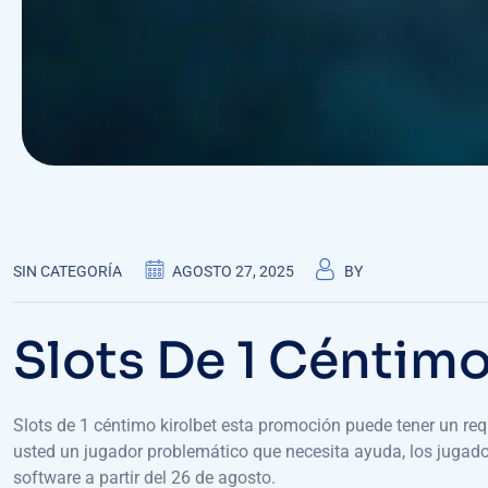
SIN CATEGORÍA
AGOSTO 27, 2025
BY
Slots De 1 Céntimo
Slots de 1 céntimo kirolbet esta promoción puede tener un req
usted un jugador problemático que necesita ayuda, los jugador
software a partir del 26 de agosto.