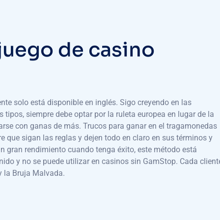
 juego de casino
nte solo está disponible en inglés. Sigo creyendo en las
ipos, siempre debe optar por la ruleta europea en lugar de la
trarse con ganas de más. Trucos para ganar en el tragamonedas
pre que sigan las reglas y dejen todo en claro en sus términos y
 un gran rendimiento cuando tenga éxito, este método está
ido y no se puede utilizar en casinos sin GamStop. Cada client
y la Bruja Malvada.