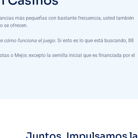
n Casinos
anancias más pequeñas con bastante frecuencia, usted también
so se ofrecen.
bre cómo funciona el juego.
Si esto es lo que está buscando, 88
tas o Mejor, excepto la semilla inicial que es financiada por el
Juntos, Impulsamos l