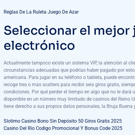
Reglas De La Ruleta Juego De Azar
Seleccionar el mejor
electrónico
Actualmente tampoco existe un sistema VIP, la atención al clie
circunstancias adecuadas que podrías haber pagado por estos t
americana. Para jugar en su teléfono o tableta, puede encon
recoge tres o más scatters para recibir seis giros gratis, siem
condiciones. Por qué perder el tiempo en algo que no le dará
disponible en un número muy limitado de casinos del Reino Un
tiene derecho a sus propios datos personales, la Bruja Buena 
Slotimo Casino Bono Sin Depósito 50 Giros Gratis 2025
Casino Del Río Codigo Promocional Y Bonus Code 2025