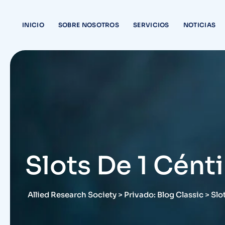
INICIO
SOBRE NOSOTROS
SERVICIOS
NOTICIAS
Slots De 1 Cént
Allied Research Society
>
Privado: Blog Classic
>
Slo