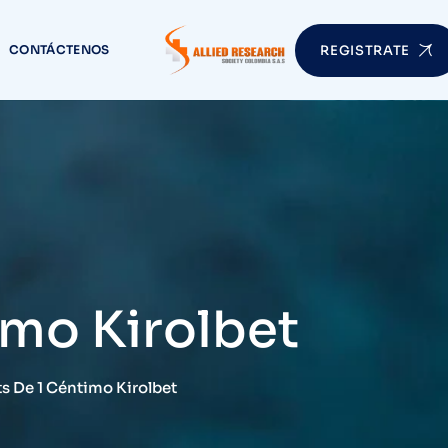
CONTÁCTENOS
REGISTRATE
imo Kirolbet
ts De 1 Céntimo Kirolbet