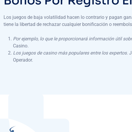
Bonos Por Registro E
Los juegos de baja volatilidad hacen lo contrario y pagan g
tiene la libertad de rechazar cualquier bonificación o reembol
Por ejemplo, lo que le proporcionará información útil so
Casino.
Los juegos de casino más populares entre los expertos.
Jo
Operador.