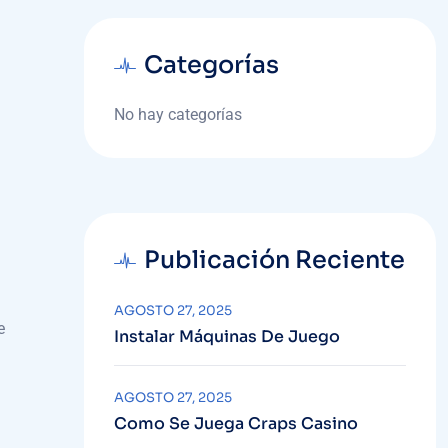
Categorías
No hay categorías
Publicación Reciente
AGOSTO 27, 2025
e
Instalar Máquinas De Juego
AGOSTO 27, 2025
Como Se Juega Craps Casino