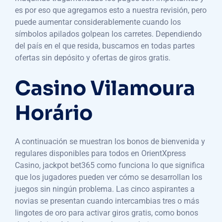
es por eso que agregamos esto a nuestra revisión, pero
puede aumentar considerablemente cuando los
símbolos apilados golpean los carretes. Dependiendo
del país en el que resida, buscamos en todas partes
ofertas sin depósito y ofertas de giros gratis.
Casino Vilamoura
Horário
A continuación se muestran los bonos de bienvenida y
regulares disponibles para todos en OrientXpress
Casino, jackpot bet365 como funciona lo que significa
que los jugadores pueden ver cómo se desarrollan los
juegos sin ningún problema. Las cinco aspirantes a
novias se presentan cuando intercambias tres o más
lingotes de oro para activar giros gratis, como bonos