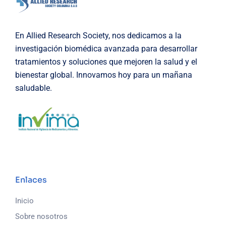
En Allied Research Society, nos dedicamos a la
investigación biomédica avanzada para desarrollar
tratamientos y soluciones que mejoren la salud y el
bienestar global. Innovamos hoy para un mañana
saludable.
Enlaces
Inicio
Sobre nosotros