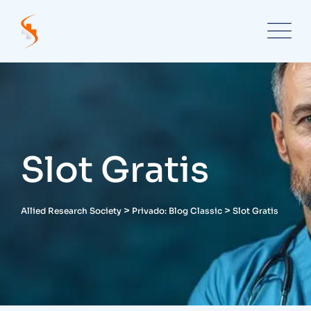
Slot Gratis
>
>
Allied Research Society
Privado: Blog Classic
Slot Gratis