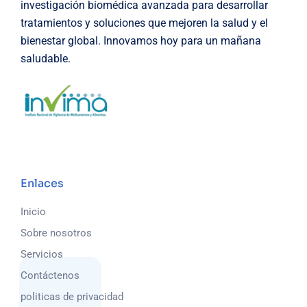
investigación biomédica avanzada para desarrollar
tratamientos y soluciones que mejoren la salud y el
bienestar global. Innovamos hoy para un mañana
saludable.
Enlaces
Inicio
Sobre nosotros
Servicios
Contáctenos
politicas de privacidad