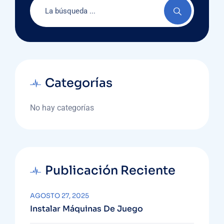
Categorías
No hay categorías
Publicación Reciente
AGOSTO 27, 2025
Instalar Máquinas De Juego