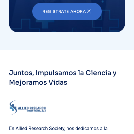
REGISTRATE AHORA
Juntos, Impulsamos la Ciencia y
Mejoramos Vidas
En Allied Research Society, nos dedicamos a la