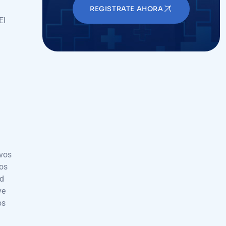
REGISTRATE AHORA
El
ivos
los
ad
ve
os