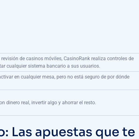
revisión de casinos móviles, CasinoRank realiza controles de
tar cualquier sistema bancario a sus usuarios.
ctivar en cualquier mesa, pero no está seguro de por dónde
 dinero real, invertir algo y ahorrar el resto.
: Las apuestas que te