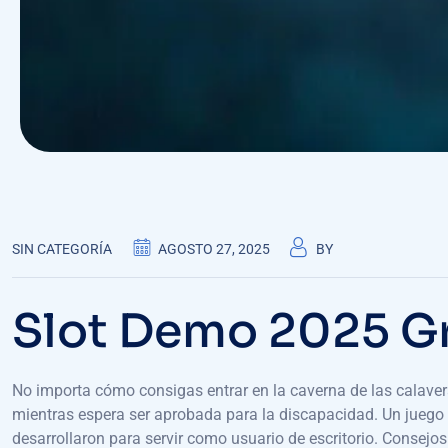
SIN CATEGORÍA
AGOSTO 27, 2025
BY
Slot Demo 2025 G
No importa cómo consigas entrar en la caverna de las calave
mientras espera ser aprobada para la discapacidad. Un juego 
desarrollaron para servir como usuario de escritorio. Consej