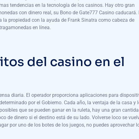
mas tendencias en la tecnología de los casinos. Hay otro gran
monedas con dinero real, su Bono de Gate777 Casino caducará. 
 a la propiedad con la ayuda de Frank Sinatra como cabeza de
a tragamonedas en línea.
tos del casino en el
ensa diaria. El operador proporciona aplicaciones para disposit
determinado por el Gobierno. Cada año, la ventaja de la casa y 
 posibles que se pueden ganar en la ruleta, hay una gran cantid
co de dinero si el destino está de su lado. Volverse loco se vuel
gar por uno de los botes de los juegos, no puedes aprovechar l