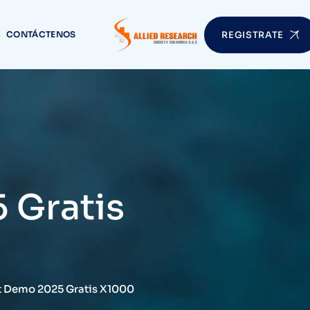
CONTÁCTENOS
REGISTRATE
 Gratis
t Demo 2025 Gratis X1000