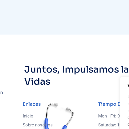
Juntos, Impulsamos l
Vidas
ón
Enlaces
Tiempo De T
Inicio
Mon - Fri: 9.00
Sobre nosotros
Saturday: 10.00