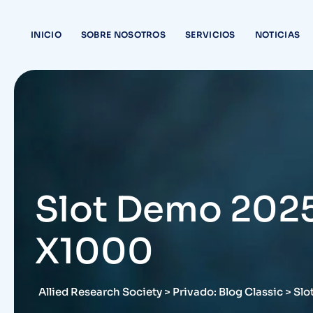
INICIO
SOBRE NOSOTROS
SERVICIOS
NOTICIAS
Slot Demo 2025
X1000
Allied Research Society
>
Privado: Blog Classic
>
Slo