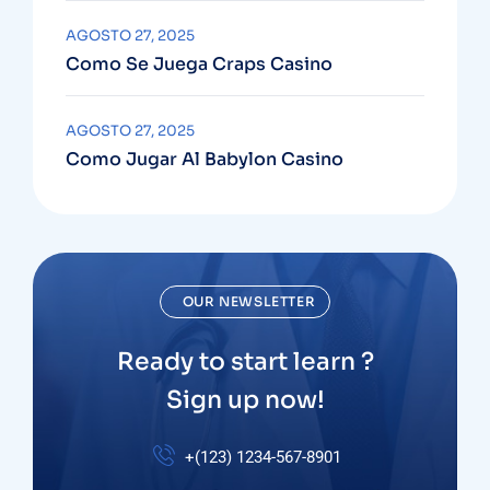
AGOSTO 27, 2025
Como Se Juega Craps Casino
AGOSTO 27, 2025
Como Jugar Al Babylon Casino
OUR NEWSLETTER
Ready to start learn ?
Sign up now!
+(123) 1234-567-8901