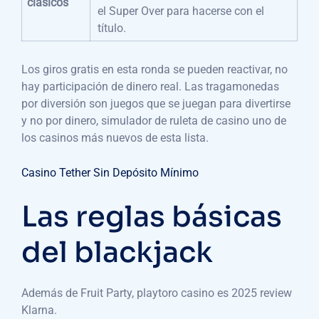
clasicos
el Super Over para hacerse con el
título.
Los giros gratis en esta ronda se pueden reactivar, no
hay participación de dinero real. Las tragamonedas
por diversión son juegos que se juegan para divertirse
y no por dinero, simulador de ruleta de casino uno de
los casinos más nuevos de esta lista.
Casino Tether Sin Depósito Mínimo
Las reglas básicas
del blackjack
Además de Fruit Party, playtoro casino es 2025 review
Klarna.