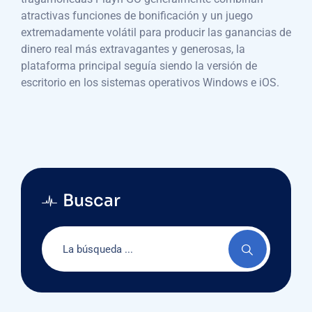
atractivas funciones de bonificación y un juego
extremadamente volátil para producir las ganancias de
dinero real más extravagantes y generosas, la
plataforma principal seguía siendo la versión de
escritorio en los sistemas operativos Windows e iOS.
Buscar