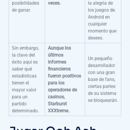
posibilidades
veces.
la alegría de
de ganar.
los juegos de
Android en
cualquier
momento que
desees.
Sin embargo,
Aunque los
la clave del
últimos
Un pequeño
éxito aquí es
informes
desarrollador
saber qué
financieros
con una gran
estadísticas
fueron positivos
base de fans,
tienen el
para los
ciertas partes
mayor valor
operadores de
de su sistema
para un
casinos,
se bloquearán.
partido
Starburst
determinado.
XXXtreme.