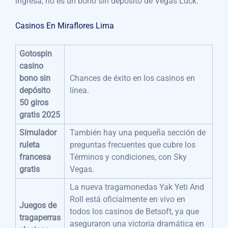
ingresa, no es un bono sin depósito de Vegas Luck.
Casinos En Miraflores Lima
Gotospin
casino
bono sin
Chances de éxito en los casinos en
depósito
línea.
50 giros
gratis 2025
Simulador
También hay una pequeña sección de
ruleta
preguntas frecuentes que cubre los
francesa
Términos y condiciones, con Sky
gratis
Vegas.
La nueva tragamonedas Yak Yeti And
Roll está oficialmente en vivo en
Juegos de
todos los casinos de Betsoft, ya que
tragaperras
aseguraron una victoria dramática en