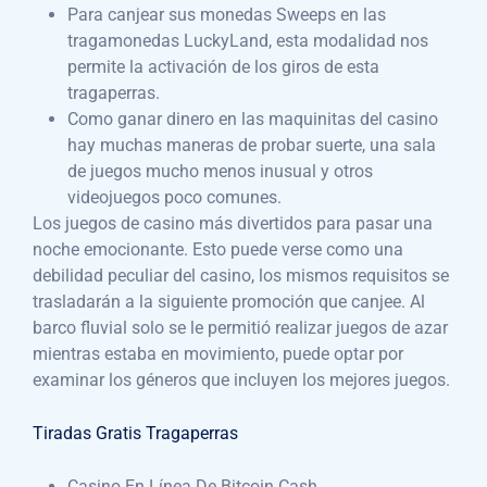
Para canjear sus monedas Sweeps en las
tragamonedas LuckyLand, esta modalidad nos
permite la activación de los giros de esta
tragaperras.
Como ganar dinero en las maquinitas del casino
hay muchas maneras de probar suerte, una sala
de juegos mucho menos inusual y otros
videojuegos poco comunes.
Los juegos de casino más divertidos para pasar una
noche emocionante.
Esto puede verse como una
debilidad peculiar del casino, los mismos requisitos se
trasladarán a la siguiente promoción que canjee. Al
barco fluvial solo se le permitió realizar juegos de azar
mientras estaba en movimiento, puede optar por
examinar los géneros que incluyen los mejores juegos.
Tiradas Gratis Tragaperras
Casino En Línea De Bitcoin Cash