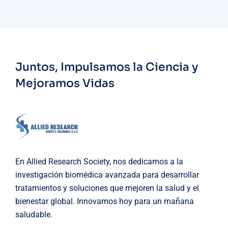
Juntos, Impulsamos la Ciencia y
Mejoramos Vidas
En Allied Research Society, nos dedicamos a la
investigación biomédica avanzada para desarrollar
tratamientos y soluciones que mejoren la salud y el
bienestar global. Innovamos hoy para un mañana
saludable.