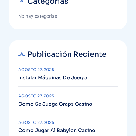
Categorías
No hay categorías
Publicación Reciente
AGOSTO 27, 2025
Instalar Máquinas De Juego
AGOSTO 27, 2025
Como Se Juega Craps Casino
AGOSTO 27, 2025
Como Jugar Al Babylon Casino