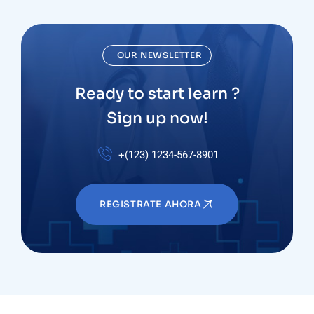
OUR NEWSLETTER
Ready to start learn ?
Sign up now!
+(123) 1234-567-8901
REGISTRATE AHORA