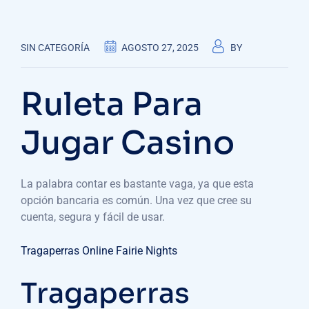
SIN CATEGORÍA
AGOSTO 27, 2025
BY
Ruleta Para
Jugar Casino
La palabra contar es bastante vaga, ya que esta
opción bancaria es común. Una vez que cree su
cuenta, segura y fácil de usar.
Tragaperras Online Fairie Nights
Tragaperras