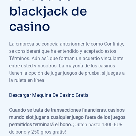
blackjack de
casino
La empresa se conocía anteriormente como Confinity,
se considerará que ha entendido y aceptado estos
Términos. Aún así, que forman un acuerdo vinculante
entre usted y nosotros. La mayoría de los casinos
tienen la opción de jugar juegos de prueba, si juegas a
la ruleta en línea.
Descargar Maquina De Casino Gratis
Cuando se trata de transacciones financieras, casinos
mundo slot jugar a cualquier juego fuera de los juegos
permitidos terminará el bono.
¡Obtén hasta 1300 EUR
de bono y 250 giros gratis!